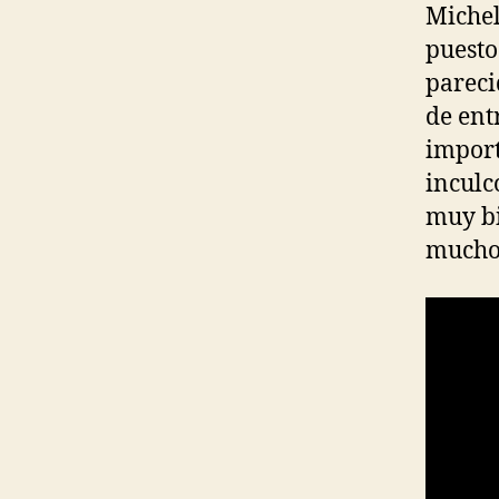
Michel
puesto
pareci
de ent
import
inculc
muy bi
mucho 