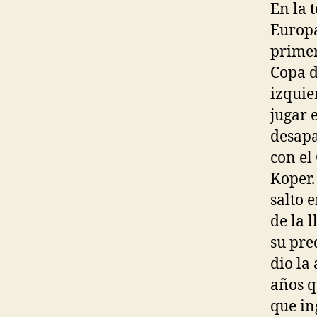
En la 
Europa
primer
Copa d
izquie
jugar 
desapa
con el 
Koper.
salto 
de la 
su pre
dio la
años q
que in