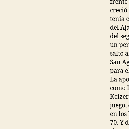
frente
creció
tenía 
del Aj
del se
un per
salto 
San Ag
para e
La apo
como F
Keizer
juego,
en los
70. Y 