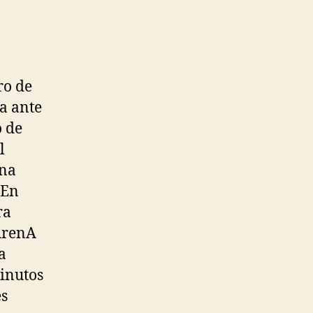
ro de
a ante
o de
l
una
 En
ra
 ArenA
a
inutos
es