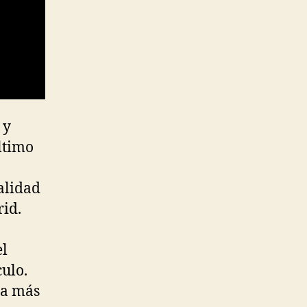
 y
ltimo
alidad
id.
el
culo.
da más