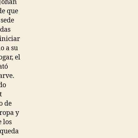
 Johan
de que
 sede
adas
iniciar
o a su
gar, el
ató
arve.
do
t
o de
uropa y
 los
 queda