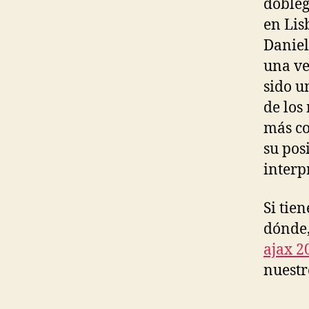
dobleg
en Lis
Daniel
una ve
sido u
de los
más co
su posi
interpr
Si tie
dónde,
ajax 2
nuestr