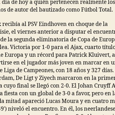
a día de hoy a quién pertenecen realmente los
os de autor del bautizado como Fútbol Total.
x recibía al PSV Eindhoven en choque de la
isie, el viernes anterior a disputar el encuent
 de la segunda eliminatoria de Copa de Europ
lea. Victoria por 1-0 para el Ajax, cuarto títul
e Europa y un récord para Patrick Kluivert, a
tirse en el jugador más joven en marcar en 
de Liga de Campeones, con 18 años y 327 días.
dam, De Ligt y Ziyech marcaron en la prime
 a cuyo final se llegó con 2-0. El Johan Cruyff
a fiesta con un global de 3-0 a favor, pero en l
a mitad apareció Lucas Moura y en cuatro m
59′) niveló el encuentro. En él, los neerlandes