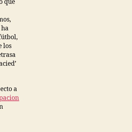
io que
mos,
 ha
fútbol,
e los
etrasa
acied’
ecto a
pacion
en