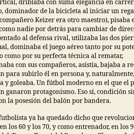
rtical, driblaba con suma elegancia en carrer
, dominador de la bicicleta al iniciar un rega
 compañero Keizer era otro maestro), pisaba e
como nadie por detrás para cambiar de direc
sentado al defensa rival, utilizaba las dos pie
ual, dominaba el juego aéreo tanto por su pot
to como por su perfecta técnica al rematar,
aba con sus compañeros, asistía, bajaba a re
ón para subirlo él en persona y, naturalmente
a y goleaba. Un fútbol moderno en el que el p
ón ganaron protagonismo. Eso sí, condición s
on la posesión del balón por bandera.
utbolista ya ha quedado dicho que revolucio
 en los 60 y los 70, y como entrenador, en los 9