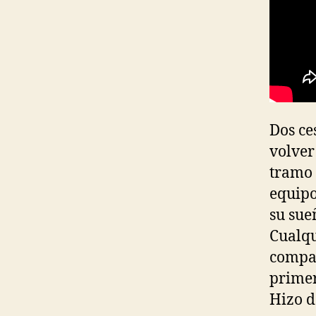
Dos ce
volver
tramo 
equipo
su sue
Cualqu
compañ
primer
Hizo d