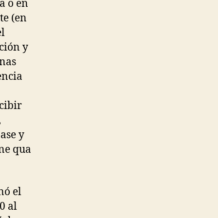
a o en
te (en
l
ción y
rnas
encia
cibir
,
ase y
ine qua
nó el
0 al