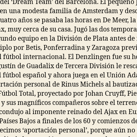
 del ‘Dream Team’ del Barcelona. El pequeño
 en una modesta familia de Amsterdam y des
cuatro años se pasaba las horas en De Meer, la
ax, muy cerca de su casa. Jugó las dos tempor
gundo equipo en la División de Plata antes de 
iplo por Betis, Ponferradina y Zaragoza previ
al fútbol internacional. El Denzlingen fue su ho
ustín de Guadalix de Tercera División le resc
l fútbol español y ahora juega en el Unión Ad
rtación personal de Rinus Michels al bautiza
útbol Total, proyectado por Johan Cruyff, Pie
 y sus magníficos compañeros sobre el terren
 condujo al imponente reinado del Ajax en E
 Países Bajos a finales de los 60 y comienzos de
decimos ‘aportación personal’, porque aún no