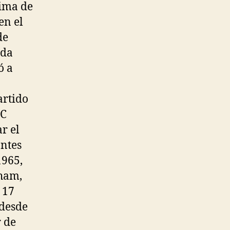
cima de
en el
de
nda
ó a
artido
FC
r el
antes
1965,
gham,
 17
 desde
r de