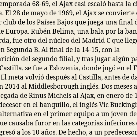
temporada 68-69, el Ajax casi escaló hasta la 
. El 28 de mayo de 1969, el Ajax se convierte 
 club de los Países Bajos que juega una final 
e Europa. Rubén Belima, una bala por la ba
rda, fue otro del núcleo del Madrid C que lleg
en Segunda B. Al final de la 14-15, con la
rición del segundo filial, y tras jugar algún p
Castilla, se fue a Eslovenia, donde jugó en el 
 El meta volvió después al Castilla, antes de da
en 2014 al Middlesborough inglés. Dos meses 
llegada de Rinus Michels al Ajax, en enero de 
decesor en el banquillo, el inglés Vic Buckin
 alternativa en el primer equipo a un joven de
ue causaba furor en las categorías inferiores
gresó a los 10 años. De hecho, a un predeceso