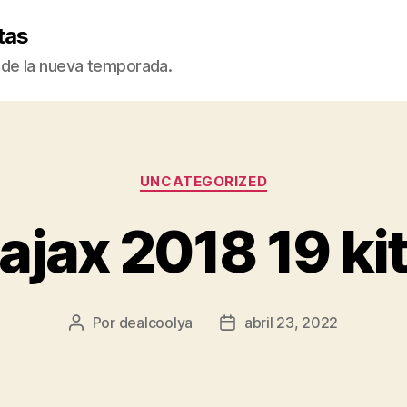
tas
de la nueva temporada.
Categorías
UNCATEGORIZED
ajax 2018 19 ki
Por
dealcoolya
abril 23, 2022
Autor
Fecha
de
de
la
la
entrada
entrada