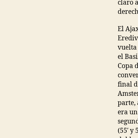
claro 
derech
El Aja
Erediv
vuelta
el Basi
Copa d
conver
final 
Amster
parte,
era un
segund
(55′ y 