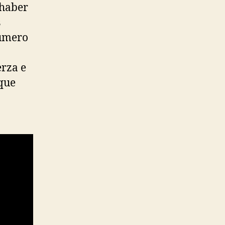
 haber
s
número
erza e
 que