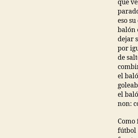
que ve
parado
eso su
balón 
dejar 
por ig
de sal
combin
el bal
goleab
el bal
non: c
Como f
fútbol