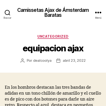
Camissetas Ajax de Ámsterdam
Baratas
Buscar
Menú
Categorías
UNCATEGORIZED
equipacion ajax
Por
dealcoolya
abril 23, 2022
Autor
Fecha
de
de
la
la
entrada
entrada
En los hombros destacan las tres bandas de
adidas en un tono chillón de amarillo y el cuello
es de pico con dos botones para darle un aire
retro. Respecto al azul, destaca en pequeños