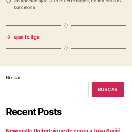
equipacion ajax 2018 el corte ingles
,
tienda del ajax
Etiquetas
barcelona
→
ajax fc liga
Buscar
BUSCAR
Recent Posts
Newcastle United sigue de cerca a Luka Sučić