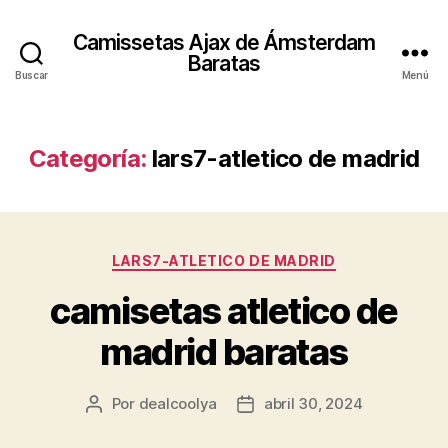
Camissetas Ajax de Ámsterdam
Baratas
Buscar
Menú
Categoría:
lars7-atletico de madrid
Categorías
LARS7-ATLETICO DE MADRID
camisetas atletico de
madrid baratas
Por
dealcoolya
abril 30, 2024
Autor
Fecha
de
de