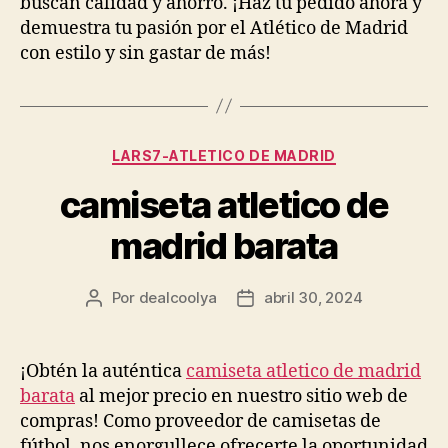
buscan calidad y ahorro. ¡Haz tu pedido ahora y
demuestra tu pasión por el Atlético de Madrid
con estilo y sin gastar de más!
Categorías
LARS7-ATLETICO DE MADRID
camiseta atletico de
madrid barata
Por
dealcoolya
abril 30, 2024
Autor
Fecha
de
de
la
la
entrada
entrada
¡Obtén la auténtica
camiseta atletico de madrid
barata
al mejor precio en nuestro sitio web de
compras! Como proveedor de camisetas de
fútbol, nos enorgullece ofrecerte la oportunidad