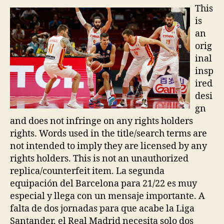
entrada
entrada
This
is
an
orig
inal
insp
ired
desi
gn
and does not infringe on any rights holders
rights. Words used in the title/search terms are
not intended to imply they are licensed by any
rights holders. This is not an unauthorized
replica/counterfeit item. La segunda
equipación del Barcelona para 21/22 es muy
especial y llega con un mensaje importante. A
falta de dos jornadas para que acabe la Liga
Santander, el Real Madrid necesita solo dos