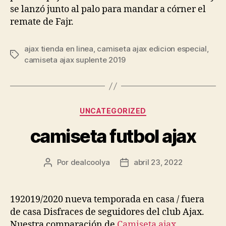
se lanzó junto al palo para mandar a córner el
remate de Fajr.
ajax tienda en linea
,
camiseta ajax edicion especial
,
Etiquetas
camiseta ajax suplente 2019
Categorías
UNCATEGORIZED
camiseta futbol ajax
Por
dealcoolya
abril 23, 2022
Autor
Fecha
de
de
la
la
entrada
entrada
192019/2020 nueva temporada en casa / fuera
de casa Disfraces de seguidores del club Ajax.
Nuestra comparación de
Camiseta ajax