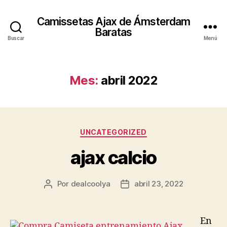
Camissetas Ajax de Ámsterdam
Baratas
Buscar
Menú
Mes:
abril 2022
Categorías
UNCATEGORIZED
ajax calcio
Por
dealcoolya
abril 23, 2022
Autor
Fecha
de
de
la
la
entrada
entrada
En