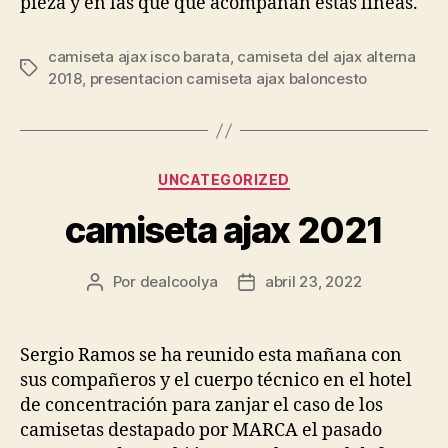
pieza y en las que que acompañan estas líneas.
camiseta ajax isco barata
,
camiseta del ajax alterna
Etiquetas
2018
,
presentacion camiseta ajax baloncesto
Categorías
UNCATEGORIZED
camiseta ajax 2021
Por
dealcoolya
abril 23, 2022
Autor
Fecha
de
de
la
la
entrada
entrada
Sergio Ramos se ha reunido esta mañana con
sus compañeros y el cuerpo técnico en el hotel
de concentración para zanjar el caso de los
camisetas destapado por MARCA el pasado