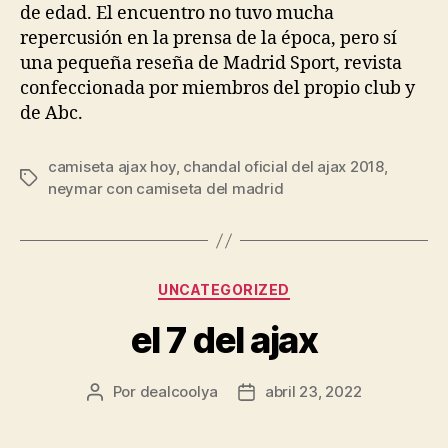
de edad. El encuentro no tuvo mucha
repercusión en la prensa de la época, pero sí
una pequeña reseña de Madrid Sport, revista
confeccionada por miembros del propio club y
de Abc.
camiseta ajax hoy
,
chandal oficial del ajax 2018
,
Etiquetas
neymar con camiseta del madrid
Categorías
UNCATEGORIZED
el 7 del ajax
Por
dealcoolya
abril 23, 2022
Autor
Fecha
de
de
la
la