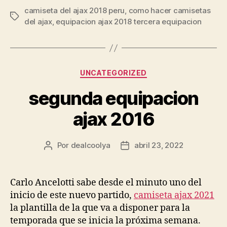
camiseta del ajax 2018 peru
,
como hacer camisetas
Etiquetas
del ajax
,
equipacion ajax 2018 tercera equipacion
Categorías
UNCATEGORIZED
segunda equipacion
ajax 2016
Por
dealcoolya
abril 23, 2022
Autor
Fecha
de
de
la
la
entrada
entrada
Carlo Ancelotti sabe desde el minuto uno del
inicio de este nuevo partido,
camiseta ajax 2021
la plantilla de la que va a disponer para la
temporada que se inicia la próxima semana.