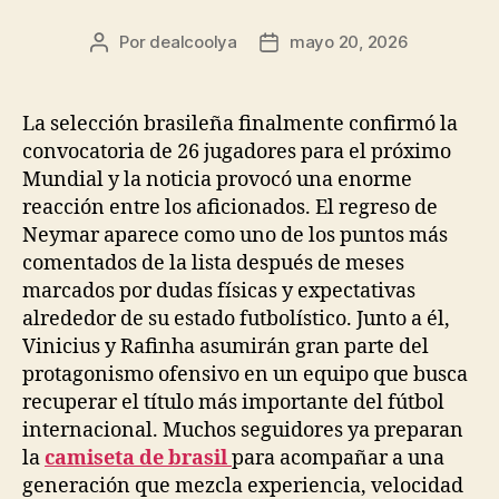
Por
dealcoolya
mayo 20, 2026
Autor
Fecha
de
de
la
la
entrada
entrada
La selección brasileña finalmente confirmó la
convocatoria de 26 jugadores para el próximo
Mundial y la noticia provocó una enorme
reacción entre los aficionados. El regreso de
Neymar aparece como uno de los puntos más
comentados de la lista después de meses
marcados por dudas físicas y expectativas
alrededor de su estado futbolístico. Junto a él,
Vinicius y Rafinha asumirán gran parte del
protagonismo ofensivo en un equipo que busca
recuperar el título más importante del fútbol
internacional. Muchos seguidores ya preparan
la
camiseta de brasil
para acompañar a una
generación que mezcla experiencia, velocidad