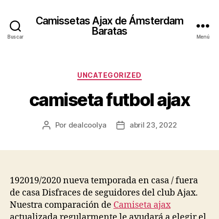
Camissetas Ajax de Ámsterdam
Baratas
Buscar
Menú
Categorías
UNCATEGORIZED
camiseta futbol ajax
Por
dealcoolya
abril 23, 2022
Autor
Fecha
de
de
la
la
entrada
entrada
192019/2020 nueva temporada en casa / fuera
de casa Disfraces de seguidores del club Ajax.
Nuestra comparación de
Camiseta ajax
actualizada regularmente le ayudará a elegir el