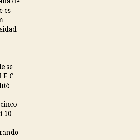
alla de
e es
an
rsidad
de se
F. C.
litó
 cinco
i 10
erando