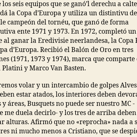
 los seis equipos que se ganó’l derechu a calt
dá la Copa d’Europa y utiliza un distintivu de
le campeón del tornéu, que ganó de forma
utiva ente 1971 y 1973. En 1972, completó un
te al ganar la Eredivisie neerlandesa, la Cop
opa d’Europa. Recibió el Balón de Oro en tres
nes (1971, 1973 y 1974), marca que comparte
 Platini y Marco Van Basten.
remos volar y un intercambio de golpes Alves
eben estar atados, los interiores deben devor
 y áreas, Busquets no puede ser nuestro MC -
 me duela decirlo- y los tres de arriba deben
r alturas. Afirmó que no «reprocha» nada a 
res ni mucho menos a Cristiano, que se despi