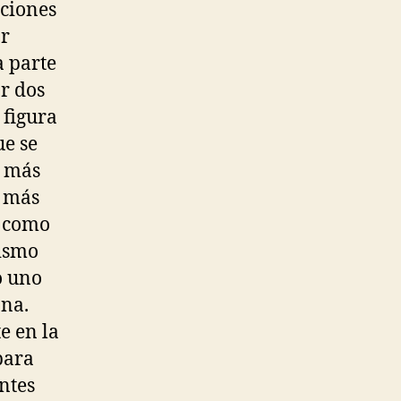
iciones
or
a parte
or dos
 figura
ue se
e más
l más
a como
mismo
o uno
ona.
e en la
para
ntes