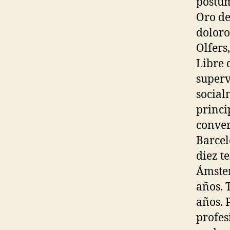
póstum
Oro de
doloro
Olfers
Libre 
superv
social
princi
conver
Barcel
diez t
Ámster
años. 
años. 
profes