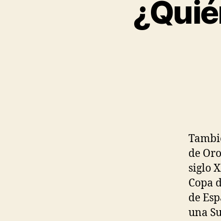
¿Quié
Tambié
de Oro
siglo 
Copa d
de Esp
una Su