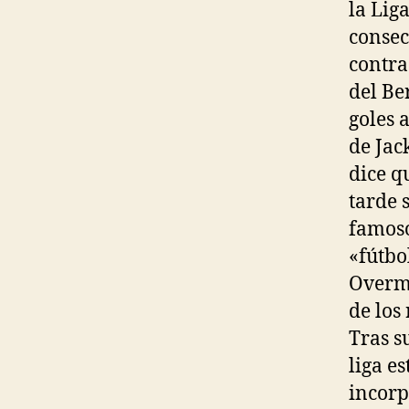
la Lig
consec
contra
del Be
goles 
de Jac
dice q
tarde 
famoso
«fútbo
Overma
de los
Tras s
liga e
incorp