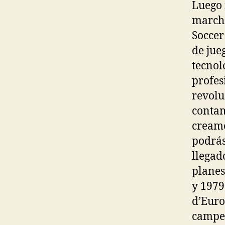
Luego 
marcha
Soccer
de jue
tecnol
profes
revolu
contam
creamo
podrás
llegad
planes
y 1979
d’Euro
campeó