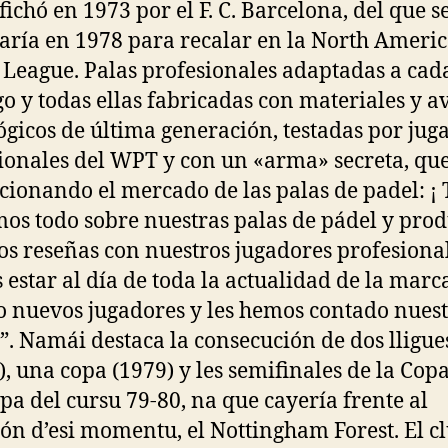
fichó en 1973 por el F. C. Barcelona, del que s
ría en 1978 para recalar en la North Ameri
 League. Palas profesionales adaptadas a cada
go y todas ellas fabricadas con materiales y a
ógicos de última generación, testadas por jug
ionales del WPT y con un «arma» secreta, que
cionando el mercado de las palas de padel: ¡ 
os todo sobre nuestras palas de pádel y prod
s reseñas con nuestros jugadores profesional
 estar al día de toda la actualidad de la marc
o nuevos jugadores y les hemos contado nues
”. Namái destaca la consecución de dos lligue
), una copa (1979) y les semifinales de la Cop
pa del cursu 79-80, na que cayería frente al
n d’esi momentu, el Nottingham Forest. El c