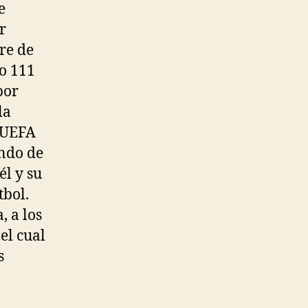
e
r
re de
o 111
por
la
a UEFA
undo de
él y su
tbol.
, a los
el cual
s