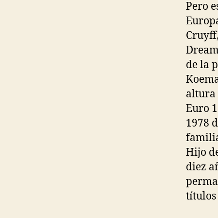
Pero e
Europa
Cruyff
Dream 
de la 
Koeman
altura
Euro 1
1978 d
famili
Hijo d
diez a
perman
título