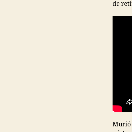
de ret
Murió 