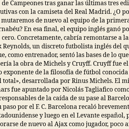
a de Campeones tras ganar las últimas tres ed
utivas con la camiseta del Real Madrid. ¿O p
 mutaremos de nuevo al equipo de la primer
rnabéu? En esa final, el equipo inglés ganó p
a cero. Concretamente, cabría remontarse a la
k Reynolds, un discreto futbolista inglés del q
ue, como entrenador, sentó las bases de lo qu
sería la obra de Michels y Cruyff. Cruyff fue e
 exponente de la filosofía de fútbol conocid
l total», desarrollada por Rinus Michels. El 
rs fue apuntado por Nicolás Tagliafico com
 responsables de la caída de su pase al Barcel
u paso por el F. C. Barcelona recaló brevement
stadounidense y luego en el Levante español, 
orarse de nuevo al Ajax como jugador, poco a