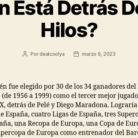
n Está Detrás D
Hilos?
Por
dealcoolya
marzo 9, 2023
Autor
Fecha
de
de
la
la
entrada
entrada
n fue elegido por 30 de los 34 ganadores del
 (de 1956 a 1999) como el tercer mejor jugado
XX, detrás de Pelé y Diego Maradona. Lograrí
e España, cuatro Ligas de España, tres Super
aña, una Recopa de Europa, una Copa de Eur
percopa de Europa como entrenador del Bar