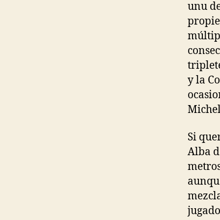
unu de
propie
múltip
consec
triple
y la C
ocasio
Michel
Si que
Alba d
metros
aunque
mezcla
jugado