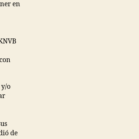
ener en
a KNVB
 con
 y/o
ar
sus
dió de