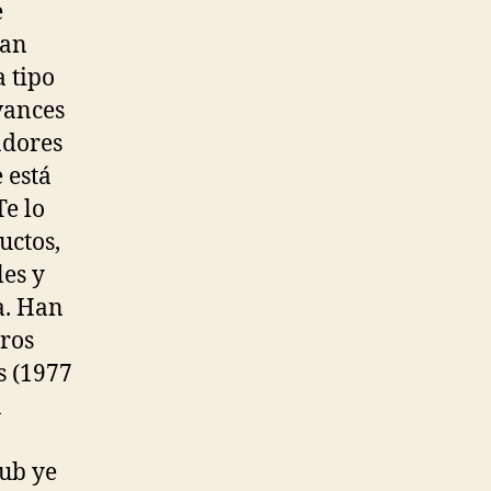
e
can
 tipo
vances
adores
 está
Te lo
uctos,
es y
a. Han
tros
s (1977
a
lub ye