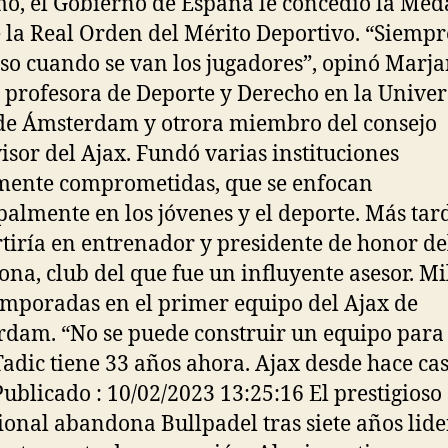
o, el Gobierno de España le concedió la Med
 la Real Orden del Mérito Deportivo. “Siempr
so cuando se van los jugadores”, opinó Marj
, profesora de Deporte y Derecho en la Unive
de Ámsterdam y otrora miembro del consejo
isor del Ajax. Fundó varias instituciones
mente comprometidas, que se enfocan
palmente en los jóvenes y el deporte. Más tar
tiría en entrenador y presidente de honor del 
ona, club del que fue un influyente asesor. Mi
emporadas en el primer equipo del Ajax de
dam. “No se puede construir un equipo para
Tadic tiene 33 años ahora. Ajax desde hace cas
Publicado : 10/02/2023 13:25:16 El prestigioso
ional abandona Bullpadel tras siete años lid