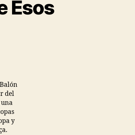
e Esos
 Balón
r del
a una
copas
opa y
ça.