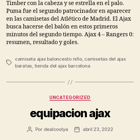
Timber con la cabeza y se estrella en el palo.
Puma fue el segundo patrocinador en aparecer
en las camisetas del Atlético de Madrid. El Ajax
busca hacerse del balón en estos primeros
minutos del segundo tiempo. Ajax 4 – Rangers 0:
resumen, resultado y goles.
camiseta ajax baloncesto niño
,
camisetas del ajax
Etiquetas
baratas
,
tienda del ajax barcelona
Categorías
UNCATEGORIZED
equipacion ajax
Por
dealcoolya
abril 23, 2022
Autor
Fecha
de
de