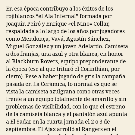
la
la
entrada
entrada
En esa época contribuyo a los éxitos de los
rojiblancos “el Ala Infernal” formada por
Joaquín Peiró y Enrique «el Niño» Collar,
respaldada a lo largo de los años por jugadores
como Mendonça, Vavá, Agustín Sánchez,
Miguel González y un joven Adelardo. Camiseta
a dos franjas, una azul y otra blanca, en honor
al Blackburn Rovers, equipo preponderante de
la época (ese al que trituró el Corinthian, por
cierto). Pese a haber jugado de gris la campaña
pasada en La Cerámica, lo normal es que se
vista la camiseta azulgrana como otras veces
frente a un equipo totalmente de amarillo y sin
problemas de visibilidad, con lo que el estreno
de la camiseta blanca y el pantalón azul apunta
a El Sadar en la cuarta jornada el 2 o 3 de
septiembre. El Ajax arrolló al Rangers en el