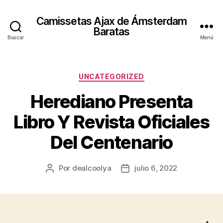
Camissetas Ajax de Ámsterdam
Baratas
Buscar
Menú
Categorías
UNCATEGORIZED
Herediano Presenta
Libro Y Revista Oficiales
Del Centenario
Por
dealcoolya
julio 6, 2022
Autor
Fecha
de
de
la
la
entrada
entrada