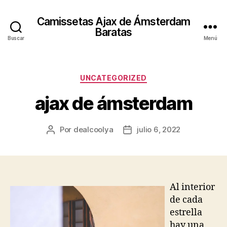
Camissetas Ajax de Ámsterdam
Baratas
Buscar
Menú
Categorías
UNCATEGORIZED
ajax de ámsterdam
Por
dealcoolya
julio 6, 2022
Autor
Fecha
de
de
la
la
entrada
entrada
Al interior
de cada
estrella
hay una