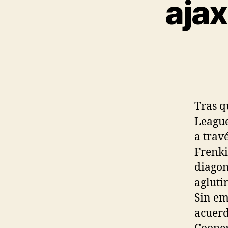
ajax
Tras q
League
a trav
Frenki
diagon
agluti
Sin em
acuerd