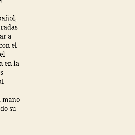
a
pañol,
oradas
ar a
con el
el
a en la
s
al
la mano
ado su