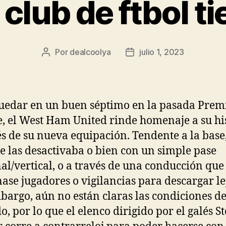
 club de ftbol t
Por
dealcoolya
julio 1, 2023
Autor
Fecha
de
de
la
la
entrada
entrada
uedar en un buen séptimo en la pasada Prem
, el West Ham United rinde homenaje a su hi
és de su nueva equipación. Tendente a la base
e las desactivaba o bien con un simple pase
al/vertical, o a través de una conducción que
nase jugadores o vigilancias para descargar l
bargo, aún no están claras las condiciones de
o, por lo que el elenco dirigido por el galés S