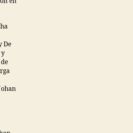
ión en
 ha
y De
 y
 de
erga
Johan