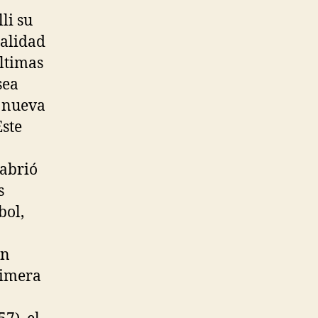
li su
nalidad
últimas
sea
 nueva
Este
 abrió
s
bol,
en
rimera