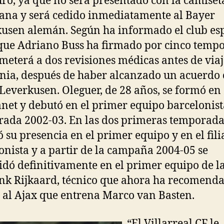
uro, ya que no será presentado con la camiset
ana y será cedido inmediatamente al Bayer
usen alemán. Según ha informado el club es
ue Adriano Buss ha firmado por cinco temp
ometerá a dos revisiones médicas antes de viaj
ia, después de haber alcanzado un acuerdo 
Leverkusen. Oleguer, de 28 años, se formó en 
et y debutó en el primer equipo barcelonist
ada 2002-03. En las dos primeras temporada
ó su presencia en el primer equipo y en el fili
onista y a partir de la campaña 2004-05 se
idó definitivamente en el primer equipo de 
nk Rijkaard, técnico que ahora ha recomend
e al Ajax que entrena Marco van Basten.
“El Villarreal CF le