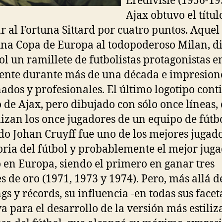
Eredivisie (1956-195
Ajax obtuvo el títul
r al Fortuna Sittard por cuatro puntos. Aquel
na Copa de Europa al todopoderoso Milan, d
bol un ramillete de futbolistas protagonistas e
ente durante más de una década e impresion
nados y profesionales. El último logotipo cont
o de Ajax, pero dibujado con sólo once líneas,
izan los once jugadores de un equipo de fútbo
ido Johan Cruyff fue uno de los mejores jugad
toria del fútbol y probablemente el mejor jug
 en Europa, siendo el primero en ganar tres
s de oro (1971, 1973 y 1974). Pero, más allá d
gs y récords, su influencia -en todas sus facet
va para el desarrollo de la versión más estiliz