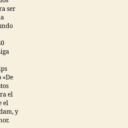
los
ra ser
la
mundo
80
Liga
ips
o «De
stos
ra el
 el
dam, y
nor.