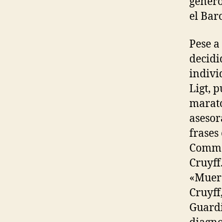
genero
el Bar
Pese a
decidi
indivi
Ligt, 
marato
asesor
frases
Common
Cruyff
«Muere
Cruyff,
Guardi