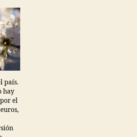
l país.
o hay
por el
 euros,
rsión