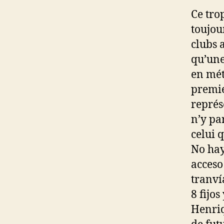
Ce tro
toujou
clubs 
qu’une
en mét
premie
représ
n’y par
celui q
No hay
acceso
tranví
8 fijos
Henriq