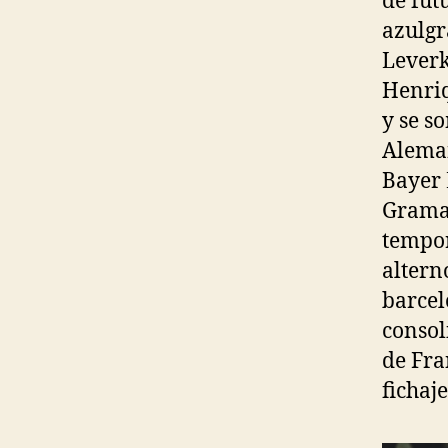
de fut
azulgr
Leverk
Henriq
y se s
Aleman
Bayer 
Graman
tempor
altern
barcel
consol
de Fra
fichaj