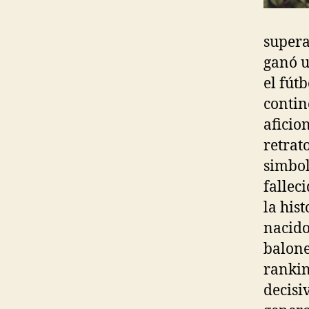
supera
ganó u
el fút
contin
aficio
retrat
simbol
fallec
la his
nacido
balone
rankin
decisi