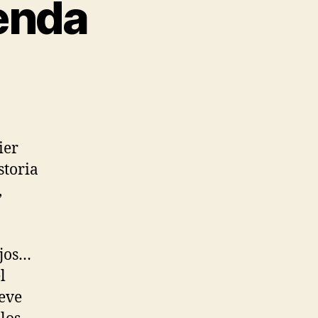
ienda
ier
storia
,
ejos…
l
teve