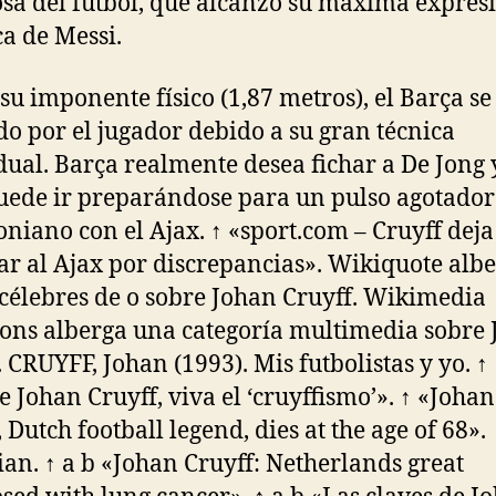
sa del fútbol, que alcanzó su máxima expres
ca de Messi.
 su imponente físico (1,87 metros), el Barça se
do por el jugador debido a su gran técnica
dual. Barça realmente desea fichar a De Jong 
puede ir preparándose para un pulso agotador
niano con el Ajax. ↑ «sport.com – Cruyff deja
ar al Ajax por discrepancias». Wikiquote alb
 célebres de o sobre Johan Cruyff. Wikimedia
s alberga una categoría multimedia sobre 
. CRUYFF, Johan (1993). Mis futbolistas y yo. ↑
 Johan Cruyff, viva el ‘cruyffismo’». ↑ «Johan
 Dutch football legend, dies at the age of 68».
an. ↑ a b «Johan Cruyff: Netherlands great