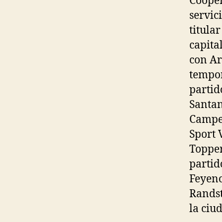
Cooper
servic
titula
capita
con Ar
tempor
partid
Santan
Campeo
Sport 
Topper
partid
Feyeno
Randst
la ciu