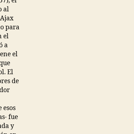
7), el
o al
 Ajax
io para
n el
ó a
iene el
 que
l. El
ores de
ador
e esos
as- fue
ada y