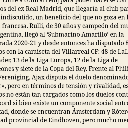
 corre a contrarreloj para poder hacerse con 
ios del ex Real Madrid, que llegaría al club pa
r indiscutido, un beneficio del que no goza en 
l francesa. Rulli, de 30 años y campeón del 
gentina, llegó al ‘Submarino Amarillo’ en la
ada 2020-21 y desde entonces ha disputado 
os con la camiseta del Villarreal CF: 48 de La
der, 13 de la Liga Europa, 12 de la Liga de
nes y siete de la Copa del Rey. Frente al Phil
Vereniging, Ajax disputa el duelo denominad
», pero en términos de tensión y rivalidad, e
os no están tan cargados como los duelos cont
ord si bien existe un componente social entre
ad, donde se encuentran Ámsterdam y Róter
dad provincial de Eindhoven, pero mucho me