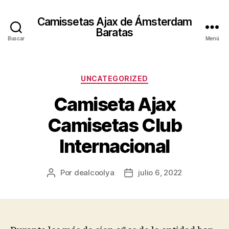
Camissetas Ajax de Ámsterdam
Baratas
Buscar
Menú
Categorías
UNCATEGORIZED
Camiseta Ajax
Camisetas Club
Internacional
Por
dealcoolya
julio 6, 2022
Autor
Fecha
de
de
la
la
entrada
entrada