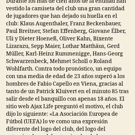
Durante los más de cien años de la entidad han
vestido la camiseta del club una gran cantidad
de jugadores que han dejado su huella en el
club: Klaus Augenthaler, Franz Beckenbauer,
Paul Breitner, Stefan Effenberg, Giovane Élber,
Uli y Dieter Hoeneß, Oliver Kahn, Bixente
Lizarazu, Sepp Maier, Lothar Matthäus, Gerd
Müller, Karl-Heinz Rummenigge, Hans-Georg
Schwarzenbeck, Mehmet Scholl o Roland
Wohlfarth. Contra todo pronóstico, un equipo
con una media de edad de 23 años superó a los
hombres de Fabio Capello en Viena, gracias al
tanto de un Patrick Kluivert en el minuto 85 tras
salir desde el banquillo con apenas 18 años. El
sitio web Ajax Life preguntó el motivo, el club
dijo lo siguiente: «La Asociación Europea de
Fútbol (UEFA) lo ve como una expresión
diferente del logo del club, del logo del