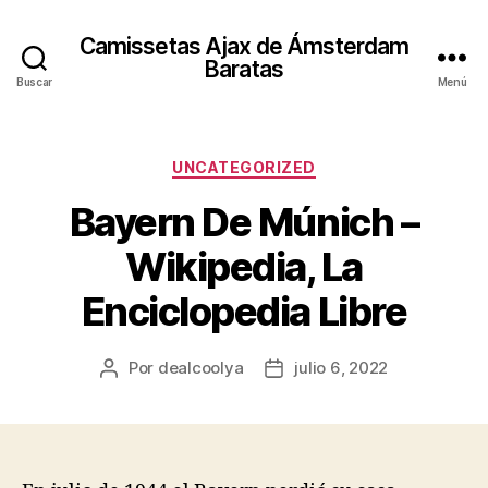
Camissetas Ajax de Ámsterdam
Baratas
Buscar
Menú
Categorías
UNCATEGORIZED
Bayern De Múnich –
Wikipedia, La
Enciclopedia Libre
Por
dealcoolya
julio 6, 2022
Autor
Fecha
de
de
la
la
entrada
entrada