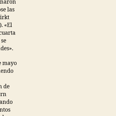
inaron
se las
irkt
. «El
cuarta
 se
ades».
de mayo
diendo
n de
ern
rando
ntos