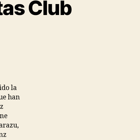
tas Club
ido la
que han
nz
ane
zarazu,
inz