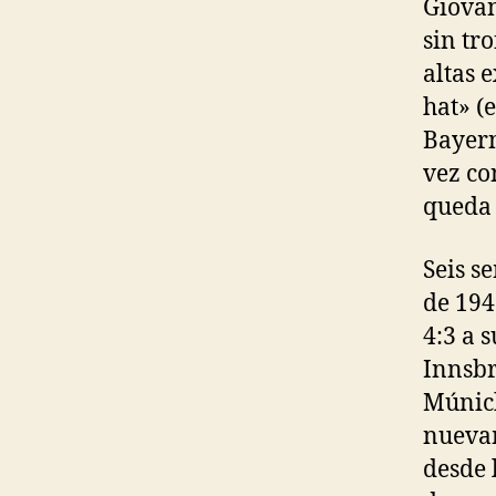
Giovan
sin tr
altas 
hat» (
Bayern
vez co
queda 
Seis s
de 194
4:3 a 
Innsbr
Múnich
nuevam
desde 