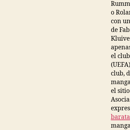
Rumme
o Rola
con un
de Fab
Kluive
apenas
el clu
(UEFA)
club, 
manga.
el siti
Asocia
expres
barata
manga.