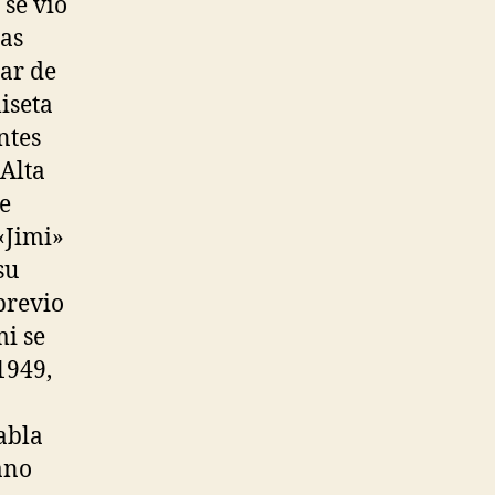
 se vio
ras
sar de
iseta
ntes
/Alta
le
«Jimi»
su
previo
mi se
1949,
abla
ano