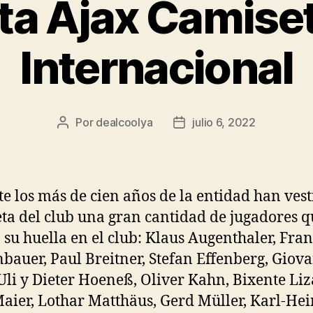
a Ajax Camise
Internacional
Por
dealcoolya
julio 6, 2022
Autor
Fecha
de
de
la
la
entrada
entrada
e los más de cien años de la entidad han vest
ta del club una gran cantidad de jugadores 
 su huella en el club: Klaus Augenthaler, Fra
bauer, Paul Breitner, Stefan Effenberg, Giov
 Uli y Dieter Hoeneß, Oliver Kahn, Bixente Li
aier, Lothar Matthäus, Gerd Müller, Karl-He