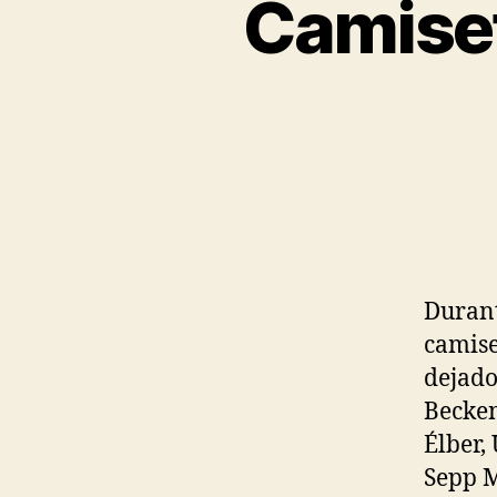
Camiset
Durant
camise
dejado
Becken
Élber,
Sepp M