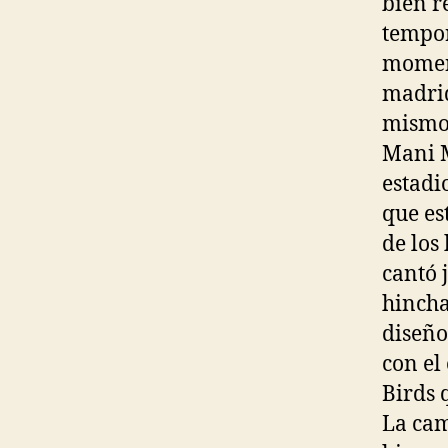
bien r
tempor
moment
madrid
mismo 
Mani M
estadi
que es
de los 
cantó 
hincha
diseño
con el
Birds 
La cam