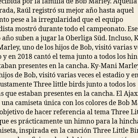
ecibida por la familia de Bob Marley. Aquella
ada, Raúl registró su mejor año hasta aquel
o pese a la irregularidad que el equipo
ista mostró durante todo el campeonato. Ese
año suben a jugar la Oberliga Süd. Incluso, K
arley, uno de los hijos de Bob, visitó varias v
o y en 2018 cantó el tema junto a todos los hi
taban presentes en la cancha. Ky-Mani Marle
hijos de Bob, visitó varias veces el estadio y e
justamente Three little birds junto a todos los
s que estaban presentes en la cancha. El Ajax
 una camiseta única con los colores de Bob M
 objetivo de hacer referencia al tema Three Lit
que es prácticamente un himno para la hinch
iseta, inspirada en la canción Three Little Bi