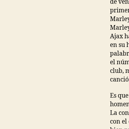
de ven
primer
Marley
Marley
Ajax h
en su 
palabr
el núm
club, 
canció
Es que
homena
La con
con el