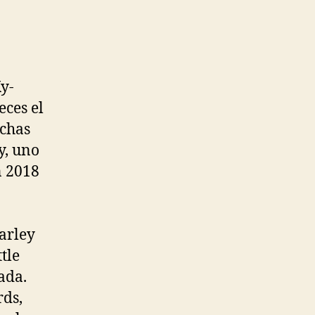
y-
eces el
nchas
y, uno
n 2018
arley
tle
ada.
rds,