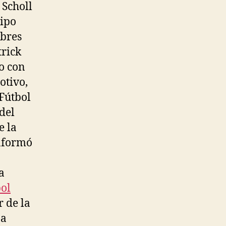
Scholl
uipo
mbres
trick
lo con
otivo,
 Fútbol
del
e la
informó
a
bol
r de la
 a