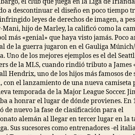
bargo, el club que juega en la Liga de Irlanda
do a descontinuar el diseño en poco tiempo t
infringido leyes de derechos de imagen, a pe
-Mani, hijo de Marley, la calificó como la cam
bol más «genial» que haya visto jamás. Poco a
nal de la guerra jugaron en el Gauliga Múnich
a. Uno de los mejores ejemplos es el del Seatt
rs de la MLS, cuando rindió tributo a James 
ll Hendrix, uno de los hijos más famosos de 
, con el lanzamiento de una nueva camiseta 
ueva temporada de la Major League Soccer. Ji
ba a honrar el lugar de dónde provienes. En 
ó de nuevo la fase de clasificación para el
nato alemán al llegar en tercer lugar en la t
liga. Sus sucesores como entrenadores -el itali