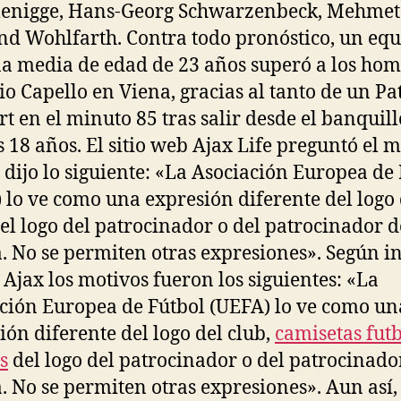
nigge, Hans-Georg Schwarzenbeck, Mehmet 
nd Wohlfarth. Contra todo pronóstico, un eq
a media de edad de 23 años superó a los ho
io Capello en Viena, gracias al tanto de un Pa
rt en el minuto 85 tras salir desde el banquil
 18 años. El sitio web Ajax Life preguntó el m
b dijo lo siguiente: «La Asociación Europea de
 lo ve como una expresión diferente del logo 
del logo del patrocinador o del patrocinador d
 No se permiten otras expresiones». Según 
o Ajax los motivos fueron los siguientes: «La
ción Europea de Fútbol (UEFA) lo ve como un
ión diferente del logo del club,
camisetas fut
s
del logo del patrocinador o del patrocinado
 No se permiten otras expresiones». Aun así,