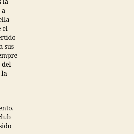
 la
 a
ella
 el
ertido
n sus
siempre
 del
 la
ento.
club
sido