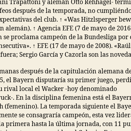
ni Trapattoni y alemán Otto Rehhagel- term
ofeos después de la temporada, no cumpliéndo
expectativas del club. ↑ «Was Hitzlsperger bew
en alemán). ↑ Agencia EFE (7 de mayo de 2016)
 se proclama campeón de la Bundesliga por 
nsecutiva». ↑ EFE (17 de mayo de 2008). «Raúl
fuera; Sergio García y Cazorla son las noved
emanas después de la capitulación alemana 
5, el Bayern disputaría su primer juego, per
su rival local el Wacker -hoy denominado
uck-. En la disciplina femenina está el Bayer
 (femenino). La temporada siguiente el Bay
ente se consagraría campeón, esta vez lide
la primera hasta la última jornada, con 11 pu