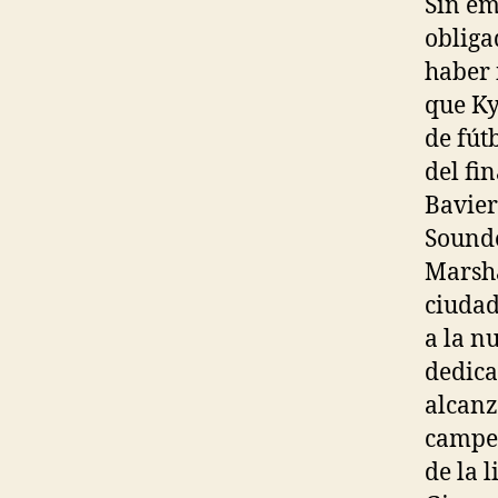
Sin em
obliga
haber 
que Ky
de fút
del fi
Bavier
Sounde
Marsha
ciudad
a la n
dedica
alcanz
campeo
de la 