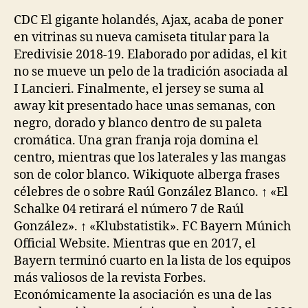
la
la
entrada
entrada
CDC El gigante holandés, Ajax, acaba de poner
en vitrinas su nueva camiseta titular para la
Eredivisie 2018-19. Elaborado por adidas, el kit
no se mueve un pelo de la tradición asociada al
I Lancieri. Finalmente, el jersey se suma al
away kit presentado hace unas semanas, con
negro, dorado y blanco dentro de su paleta
cromática. Una gran franja roja domina el
centro, mientras que los laterales y las mangas
son de color blanco. Wikiquote alberga frases
célebres de o sobre Raúl González Blanco. ↑ «El
Schalke 04 retirará el número 7 de Raúl
González». ↑ «Klubstatistik». FC Bayern Múnich
Official Website. Mientras que en 2017, el
Bayern terminó cuarto en la lista de los equipos
más valiosos de la revista Forbes.
Económicamente la asociación es una de las