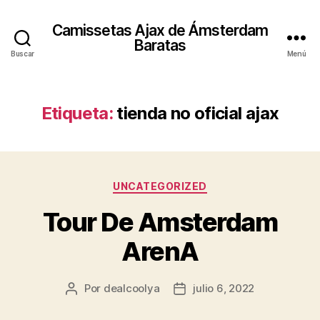
Camissetas Ajax de Ámsterdam
Baratas
Buscar
Menú
Etiqueta:
tienda no oficial ajax
Categorías
UNCATEGORIZED
Tour De Amsterdam
ArenA
Por
dealcoolya
julio 6, 2022
Autor
Fecha
de
de