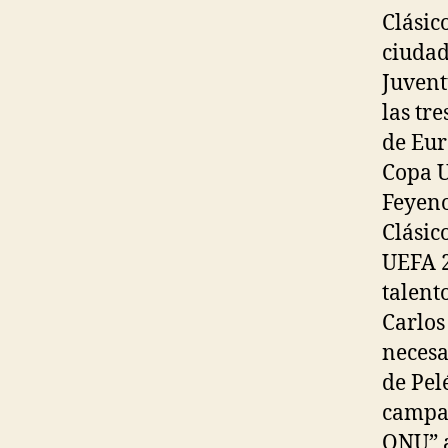
Clásic
ciudad
Juvent
las tr
de Eur
Copa U
Feyeno
Clásic
UEFA 2
talent
Carlos
necesa
de Pel
campañ
ONU” a