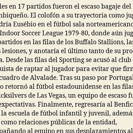
les en 17 partidos fueron el escaso bagaje del
iqueño. El colofón a su trayectoria como j
dría Eusébio en el fútbol sala norteamericano
Indoor Soccer League 1979-80, donde aún ju
artidos en las filas de los Buffalo Stallions, l
 lesiones, y anotaría el último tanto de su pro
. Desde las filas del Sporting se acusó al club
uista de raptar al jugador para evitar que fi
 cuadro de Alvalade. Tras su paso por Portugal
o retornó al fútbol estadounidense en las fila
icksilvers de Las Vegas, un equipo de escaso f
expectativas. Finalmente, regresaría al Benfi
r la escuela de fútbol infantil y juvenil, ademá
 como relaciones públicas de la entidad,
añando al equipo en sus desplazamientos al