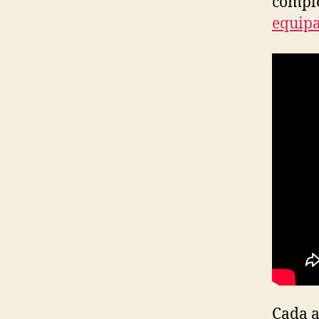
comple
equipa
Cada a