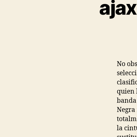
ajax
No obs
selecc
clasif
quien 
banda 
Negra 
totalm
la cin