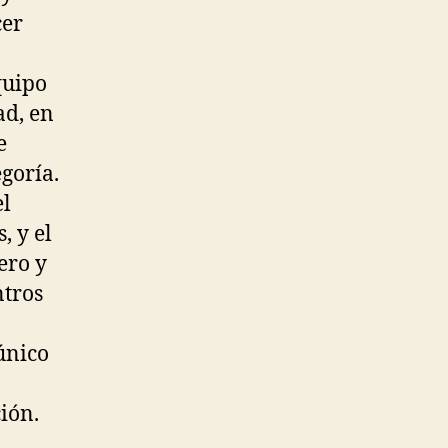
cer
quipo
ad, en
e
goría.
el
, y el
ero y
ntros
único
n
ión.