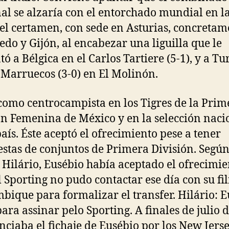
al se alzaría con el entorchado mundial en la
del certamen, con sede en Asturias, concretam
edo y Gijón, al encabezar una liguilla que le
tó a Bélgica en el Carlos Tartiere (5-1), y a T
y Marruecos (3-0) en El Molinón.
como centrocampista en los Tigres de la Prim
ón Femenina de México y en la selección naci
país. Éste aceptó el ofrecimiento pese a tener
stas de conjuntos de Primera División. Segú
 Hilário, Eusébio había aceptado el ofrecimie
l Sporting no pudo contactar ese día con su fil
ique para formalizar el transfer. Hilário: E
para assinar pelo Sporting. A finales de julio 
nciaba el fichaje de Eusébio por los New Jers