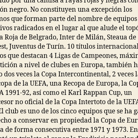
uido por una camisa a rayas rojas y negras co
ón negro. No constituyen una excepción los
os que forman parte del nombre de equipos
ivos radicados en el lugar al que alude el to
la Roja de Belgrado, Inter de Milán, Steaua de
st, Juventus de Turín. 10 títulos internacional
los que destacan 4 Ligas de Campeones, máx
ición a nivel de clubes en Europa, también 
 dos veces la Copa Intercontinental, 2 veces 
opa de la UEFA, una Recopa de Europa, la Co
A 1991-92, así como el Karl Rappan Cup, un
esor no oficial de la Copa Intertoto de la UEF
El club es uno de los cinco equipos que se ha
echo a conservar en propiedad la Copa de Eur
a de forma consecutiva entre 1971 y 1973. En