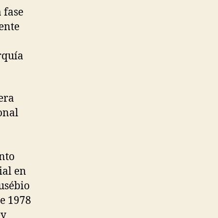
 fase
ente
urquía
era
onal
n
nto
ial en
usébio
de 1978
ey