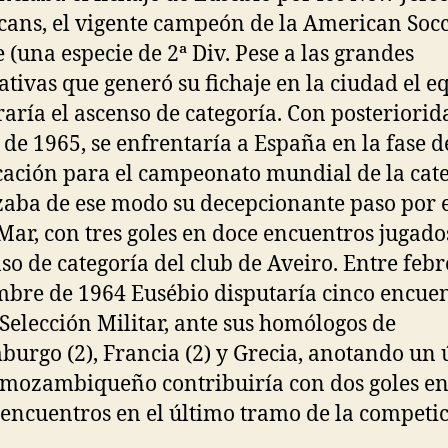
ans, el vigente campeón de la American Soc
 (una especie de 2ª Div. Pese a las grandes
ativas que generó su fichaje en la ciudad el e
raría el ascenso de categoría. Con posteriorid
de 1965, se enfrentaría a España en la fase d
icación para el campeonato mundial de la cate
zaba de ese modo su decepcionante paso por 
Mar, con tres goles en doce encuentros jugados
so de categoría del club de Aveiro. Entre febr
bre de 1964 Eusébio disputaría cinco encue
 Selección Militar, ante sus homólogos de
urgo (2), Francia (2) y Grecia, anotando un 
l mozambiqueño contribuiría con dos goles e
encuentros en el último tramo de la competic