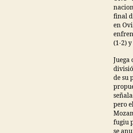
nacion
final 
en Ovi
enfren
(1-2) 
Juega 
divisi
de su 
propue
señala
pero e
Mozamb
fugiu 
se anu