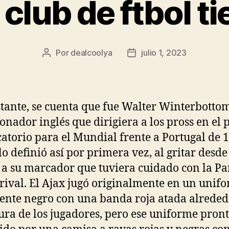
 club de ftbol t
Por
dealcoolya
julio 1, 2023
Autor
Fecha
de
de
la
la
entrada
entrada
tante, se cuenta que fue Walter Winterbottom
ionador inglés que dirigiera a los pross en el 
icatorio para el Mundial frente a Portugal de 
lo definió así por primera vez, al gritar desde
a su marcador que tuviera cuidado con la Pa
rival. El Ajax jugó originalmente en un unif
ente negro con una banda roja atada alreded
tura de los jugadores, pero ese uniforme pront