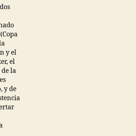
 dos
anado
 (Copa
la
n y el
r, el
 de la
es
, y de
stencia
ertar
a