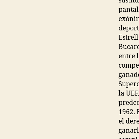
sustit
pantal
exónim
deport
Estrel
Bucare
entre 
compet
ganado
Superc
la UEF
predec
1962. 
el der
ganarl