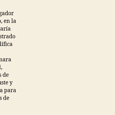
ugador
, en la
garía
astrado
lífica
rmara
,
s de
uste y
ca para
s de