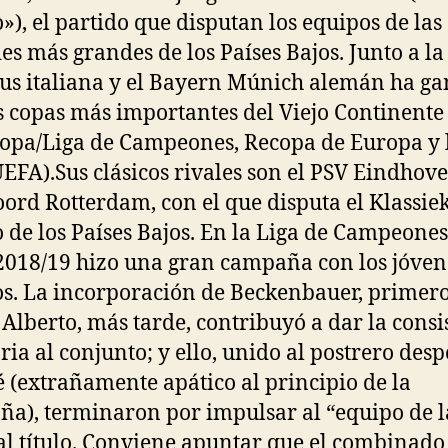
o»), el partido que disputan los equipos de las
es más grandes de los Países Bajos. Junto a la
us italiana y el Bayern Múnich alemán ha g
es copas más importantes del Viejo Continente
opa/Liga de Campeones, Recopa de Europa y 
EFA).Sus clásicos rivales son el PSV Eindhove
ord Rotterdam, con el que disputa el Klassieke
o de los Países Bajos. En la Liga de Campeones
018/19 hizo una gran campaña con los jóven
os. La incorporación de Beckenbauer, primero
 Alberto, más tarde, contribuyó a dar la consi
ria al conjunto; y ello, unido al postrero desp
é (extrañamente apático al principio de la
a), terminaron por impulsar al “equipo de l
l título. Conviene apuntar que el combinado