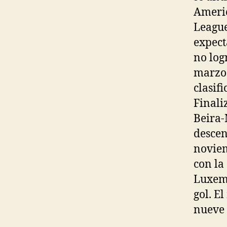
Americ
League
expect
no log
marzo 
clasif
Finali
Beira-
descen
noviem
con la
Luxemb
gol. E
nueve 