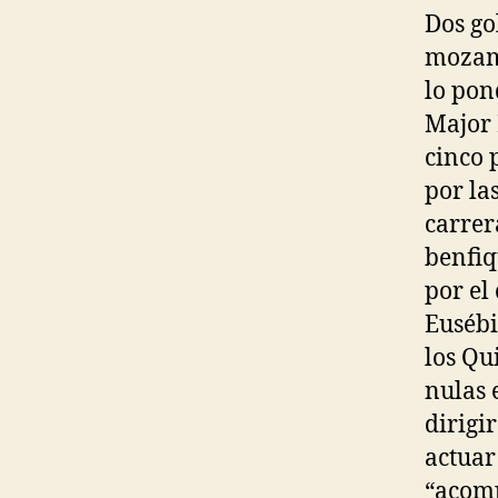
Dos go
mozamb
lo pon
Major 
cinco p
por las
carrera
benfiq
por el
Eusébi
los Qu
nulas 
dirigi
actuar
“acomp