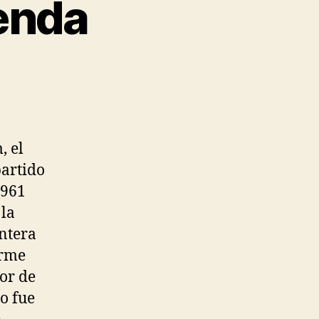
ienda
, el
partido
1961
 la
ntera
orme
or de
o fue