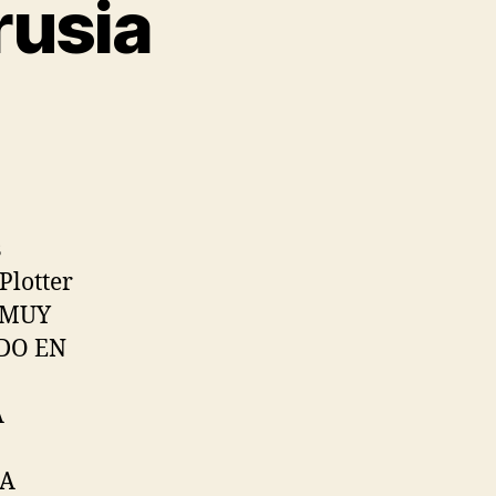
rusia
s
Plotter
E MUY
DO EN
A
 A