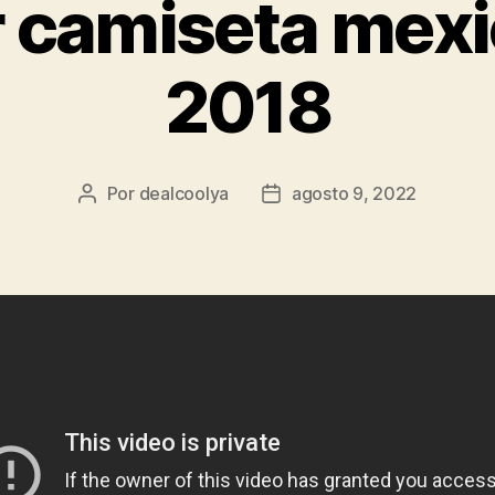
 camiseta mexi
2018
Por
dealcoolya
agosto 9, 2022
Autor
Fecha
de
de
la
la
entrada
entrada