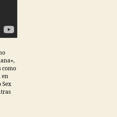
ino
mana»,
as como
n en
o Sex
ntras