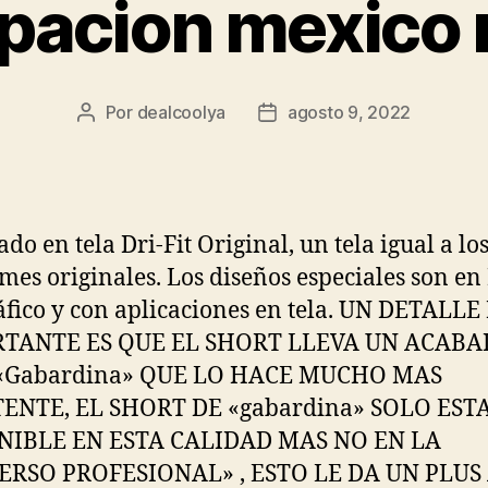
pacion mexico 
Por
dealcoolya
agosto 9, 2022
Autor
Fecha
de
de
la
la
entrada
entrada
do en tela Dri-Fit Original, un tela igual a lo
mes originales. Los diseños especiales son en 
áfico y con aplicaciones en tela. UN DETALL
TANTE ES QUE EL SHORT LLEVA UN ACABA
«Gabardina» QUE LO HACE MUCHO MAS
TENTE, EL SHORT DE «gabardina» SOLO EST
NIBLE EN ESTA CALIDAD MAS NO EN LA
ERSO PROFESIONAL» , ESTO LE DA UN PLUS