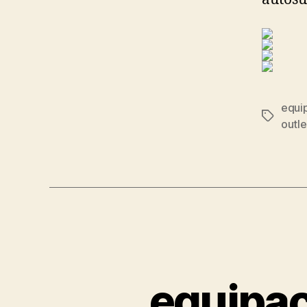
equi
Etiqueta
outle
equipac