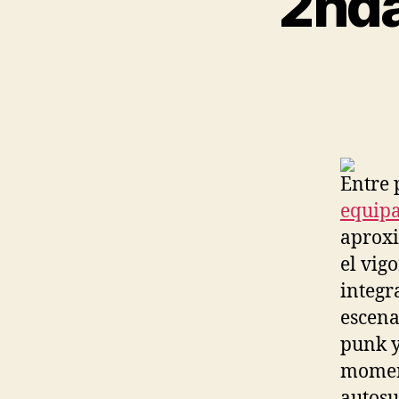
2nda
Entre 
equipa
aproxi
el vig
integr
escena
punk y
momen
autosu