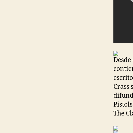
Desde e
contie
escrit
Crass 
difund
Pistol
The Cl