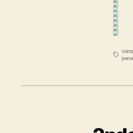
comp
Etiqueta
pers