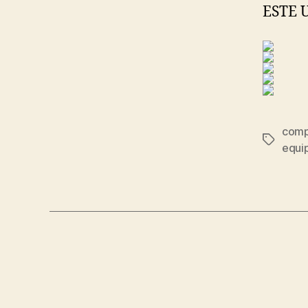
ESTE 
comp
Etiqueta
equip