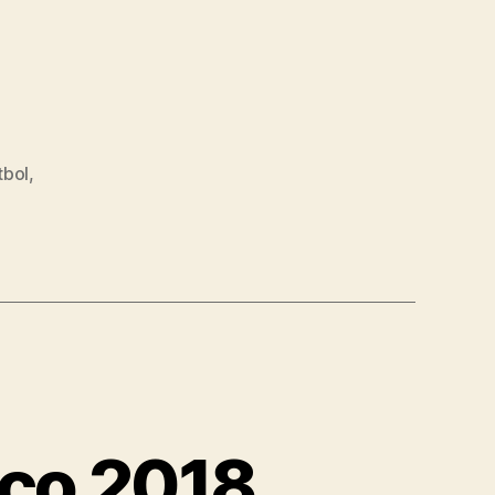
tbol
,
ico 2018