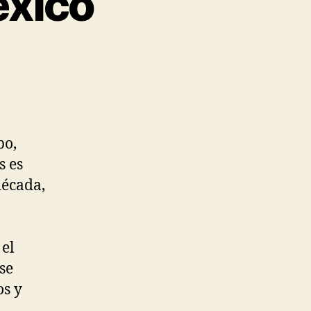
exico
po,
s es
década,
 el
se
s y