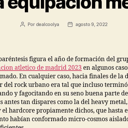
 equipacion m
Por
dealcoolya
agosto 9, 2022
Autor
Fecha
de
de
la
la
entrada
entrada
paréntesis figura el año de formación del gru
cion atletico de madrid 2023
en algunos caso
mado. En cualquier caso, hacia finales de la 
or del rock urbano era tal que incluso terminó
ando y fagocitando en su seno buena parte de
s antes tan dispares como la del heavy metal,
 el hardcore propiamente dichos, que hasta e
to habían conformado micro-cosmos aislado
ficientes.