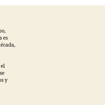
po,
s es
década,
 el
se
s y