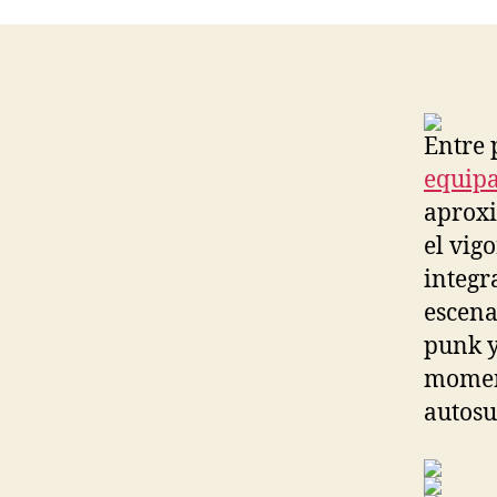
Entre 
equipa
aproxi
el vig
integr
escena
punk y
momen
autosu