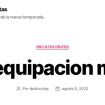
tas
de la nueva temporada.
Categorías
UNCATEGORIZED
equipacion 
Por
dealcoolya
agosto 9, 2022
Autor
Fecha
de
de
la
la