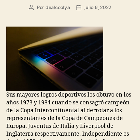
Por
dealcoolya
julio 6, 2022
Autor
Fecha
de
de
la
la
entrada
entrada
Sus mayores logros deportivos los obtuvo en los
años 1973 y 1984 cuando se consagró campeón
de la Copa Intercontinental al derrotar a los
representantes de la Copa de Campeones de
Europa: Juventus de Italia y Liverpool de
Inglaterra respectivamente. Independiente es