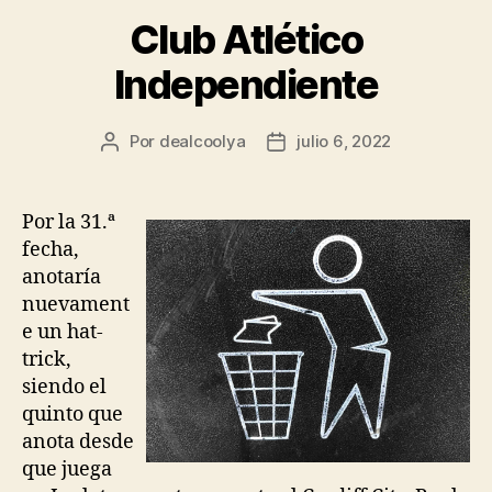
Club Atlético
Independiente
Por
dealcoolya
julio 6, 2022
Autor
Fecha
de
de
la
la
entrada
entrada
Por la 31.ª
fecha,
anotaría
nuevament
e un hat-
trick,
siendo el
quinto que
anota desde
que juega