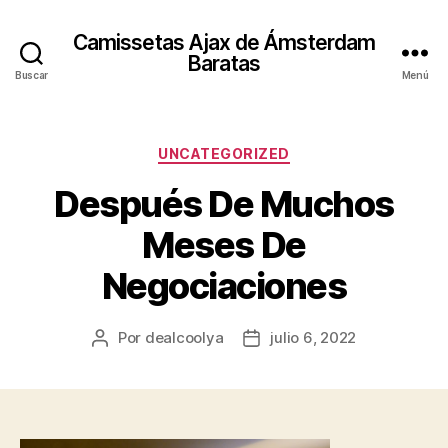
Camissetas Ajax de Ámsterdam
Baratas
Buscar
Menú
Categorías
UNCATEGORIZED
Después De Muchos
Meses De
Negociaciones
Por
dealcoolya
julio 6, 2022
Autor
Fecha
de
de
la
la
entrada
entrada