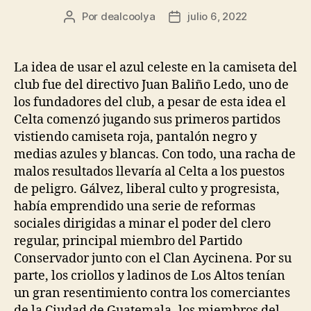
Por
dealcoolya
julio 6, 2022
Autor
Fecha
de
de
la
la
entrada
entrada
La idea de usar el azul celeste en la camiseta del
club fue del directivo Juan Baliño Ledo, uno de
los fundadores del club, a pesar de esta idea el
Celta comenzó jugando sus primeros partidos
vistiendo camiseta roja, pantalón negro y
medias azules y blancas. Con todo, una racha de
malos resultados llevaría al Celta a los puestos
de peligro. Gálvez, liberal culto y progresista,
había emprendido una serie de reformas
sociales dirigidas a minar el poder del clero
regular, principal miembro del Partido
Conservador junto con el Clan Aycinena. Por su
parte, los criollos y ladinos de Los Altos tenían
un gran resentimiento contra los comerciantes
de la Ciudad de Guatemala -los miembros del