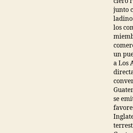
clero 
junto 
ladino
los co
miembr
comerc
un pue
a Los 
direct
conven
Guatem
se emi
favore
Inglat
terres