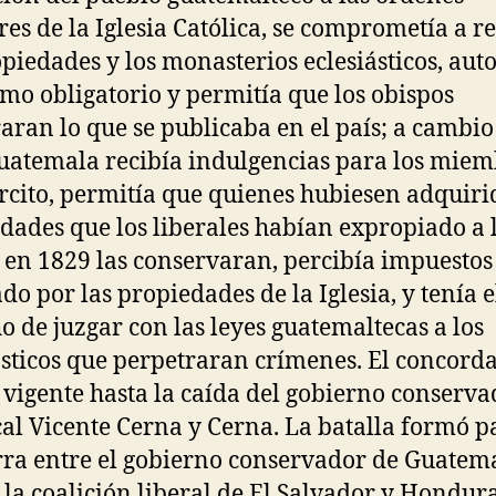
res de la Iglesia Católica, se comprometía a r
opiedades y los monasterios eclesiásticos, aut
zmo obligatorio y permitía que los obispos
aran lo que se publicaba en el país; a cambio
Guatemala recibía indulgencias para los mie
ército, permitía que quienes hubiesen adquiri
dades que los liberales habían expropiado a 
a en 1829 las conservaran, percibía impuestos
do por las propiedades de la Iglesia, y tenía e
o de juzgar con las leyes guatemaltecas a los
ásticos que perpetraran crímenes. El concord
 vigente hasta la caída del gobierno conserva
al Vicente Cerna y Cerna. La batalla formó p
rra entre el gobierno conservador de Guatem
 la coalición liberal de El Salvador y Hondura