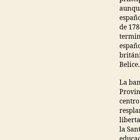
aunque
españo
de 178
termin
españo
britán
Belice.
La ban
Provin
centro
respla
libert
la San
educac