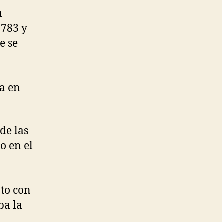
a
1783 y
e se
ía en
de las
o en el
ato con
ba la