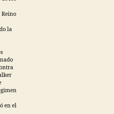
l Reino
do la
os
ernado
ontra
alker
e
régimen
l
ó en el