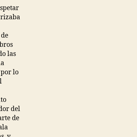
espetar
orizaba
 de
mbros
do las
la
 por lo
l
ato
dor del
arte de
ala
s, y