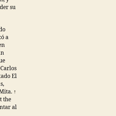
der su
ido
zó a
en
an
ue
 Carlos
tado El
s,
Mita. ↑
t the
ntar al