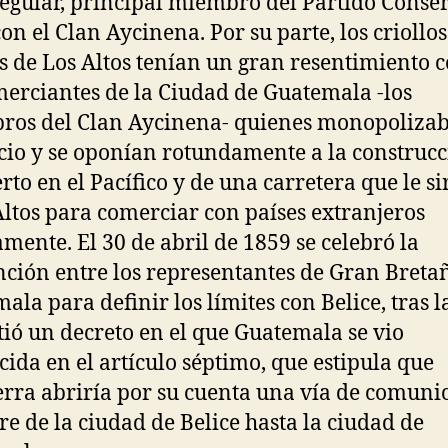
regular, principal miembro del Partido Conse
con el Clan Aycinena. Por su parte, los criollos
s de Los Altos tenían un gran resentimiento 
merciantes de la Ciudad de Guatemala -los
os del Clan Aycinena- quienes monopolizab
io y se oponían rotundamente a la construcc
rto en el Pacífico y de una carretera que le si
Altos para comerciar con países extranjeros
amente. El 30 de abril de 1859 se celebró la
ción entre los representantes de Gran Breta
ala para definir los límites con Belice, tras l
tió un decreto en el que Guatemala se vio
cida en el artículo séptimo, que estipula que
erra abriría por su cuenta una vía de comuni
tre de la ciudad de Belice hasta la ciudad de