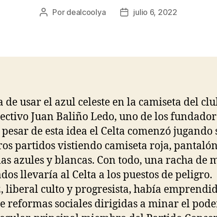
Por
dealcoolya
julio 6, 2022
Autor
Fecha
de
de
la
la
entrada
entrada
a de usar el azul celeste en la camiseta del clu
rectivo Juan Baliño Ledo, uno de los fundador
a pesar de esta idea el Celta comenzó jugando 
os partidos vistiendo camiseta roja, pantaló
as azules y blancas. Con todo, una racha de 
dos llevaría al Celta a los puestos de peligro.
, liberal culto y progresista, había emprendi
de reformas sociales dirigidas a minar el pode