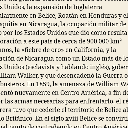
s Unidos, la expansión de Inglaterra
ularmente en Belice, Roatán en Honduras y e
quitia en Nicaragua, la ocupación militar de
 por los Estados Unidos que dio como resulta
oración a este país de cerca de 900 000 km²
nos, la «fiebre de oro» en California, y la
ación de Nicaragua como un Estado más de l
s Unidos (esclavista y hablando inglés), gob
lliam Walker, y que desencadenó la Guerra c
libusteros. En 1859, la amenaza de William W
sentó nuevamente en Centro América; a fin d
r las armas necesarias para enfrentarlo, el 
rera tuvo que cederle el territorio de Belice a
 Británico. En el siglo xviii Belice se convirti
pal punto de contrabando en Centro América