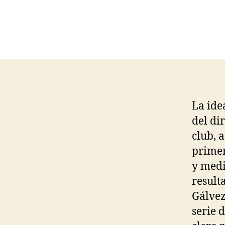
La ide
del di
club, 
primer
y medi
resulta
Gálvez
serie 