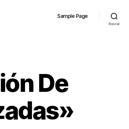
Sample Page
Buscar
ión De
izadas»