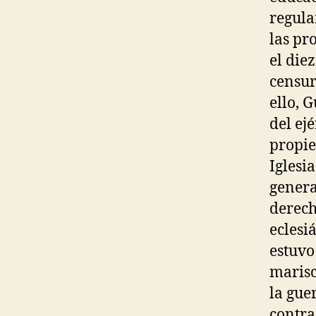
regula
las pr
el die
censur
ello, 
del ej
propie
Iglesi
genera
derech
eclesi
estuvo
marisc
la gue
contra