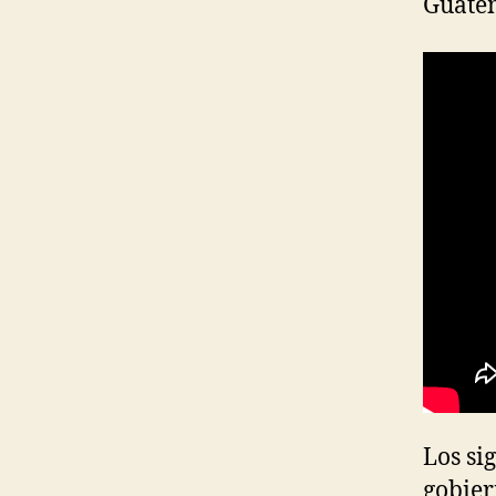
Guate
Los si
gobier