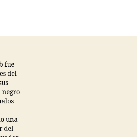
b fue
es del
sus
n negro
malos
do una
r del