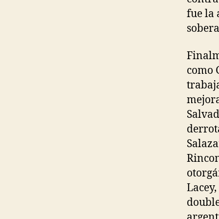
fue la
sobera
Finalm
como G
trabaj
mejora
Salvad
derrot
Salaza
Rincon
otorgá
Lacey,
double
argent