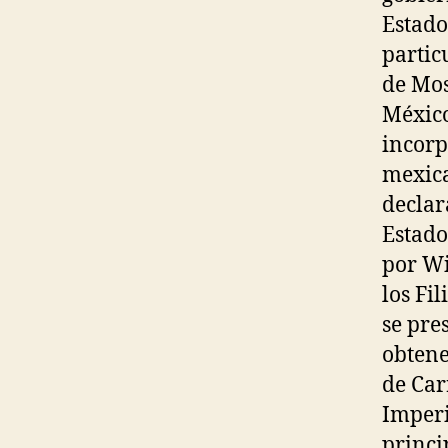
Estado
partic
de Mos
México
incorp
mexica
declar
Estado
por Wi
los Fi
se pre
obtene
de Car
Imperio
princi