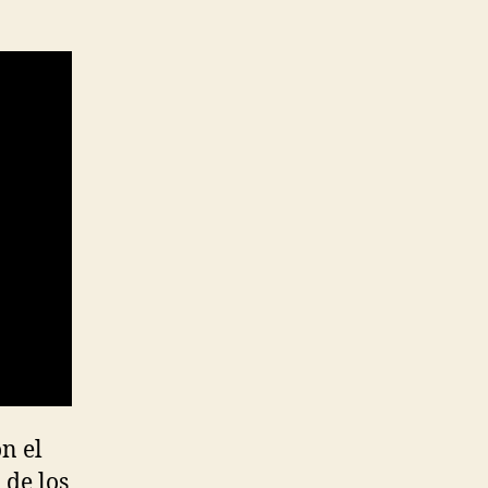
n el
 de los