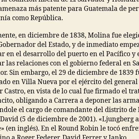
 amenaza más patente para Guatemala de per
nía como República.
ente, en diciembre de 1838, Molina fue eleg
obernador del Estado, y de inmediato empe
ar en el desarrollo del puerto en el Pacífico y 
r las relaciones con el gobierno federal en S
or. Sin embargo, el 29 de diciembre de 1839 f
ado en Villa Nueva por el ejército del general
r Castro, en vista de lo cual fue firmado el tra
cito, obligando a Carrera a deponer las arma
ndole el cargo de comandante del distrito de 
 David (5 de diciembre de 2001). «Ljungberg a
» (en inglés). En el Round Robin le tocó enfre
ino a Roger Federer, David Ferrer y Janko