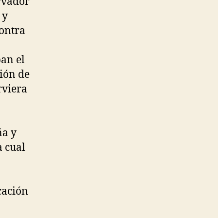
rvador
 y
contra
an el
ión de
rviera
ña y
a cual
cación