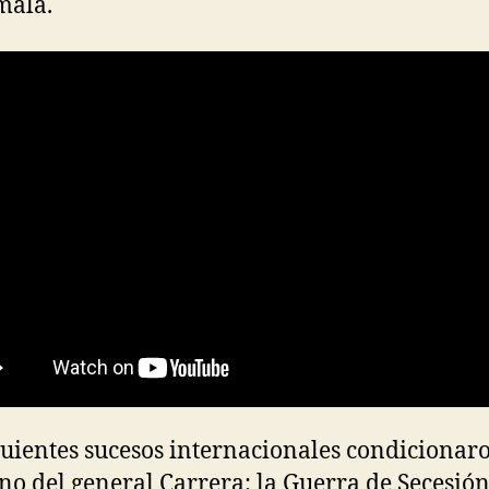
mala.
guientes sucesos internacionales condicionaro
no del general Carrera: la Guerra de Secesión