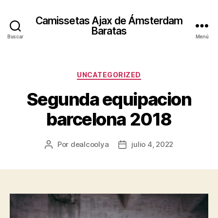
Camissetas Ajax de Ámsterdam
Baratas
Buscar
Menú
Categorías
UNCATEGORIZED
Segunda equipacion
barcelona 2018
Por
dealcoolya
julio 4, 2022
Autor
Fecha
de
de
la
la
entrada
entrada