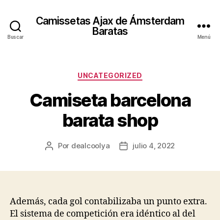
Camissetas Ajax de Ámsterdam
Baratas
Buscar
Menú
Categorías
UNCATEGORIZED
Camiseta barcelona
barata shop
Por
dealcoolya
julio 4, 2022
Autor
Fecha
de
de
la
la
entrada
entrada
Además, cada gol contabilizaba un punto extra.
El sistema de competición era idéntico al del