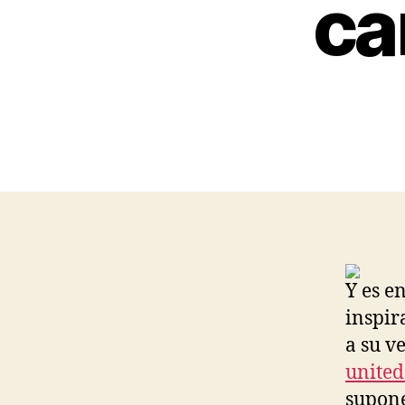
ca
Y es e
inspir
a su v
united
supone