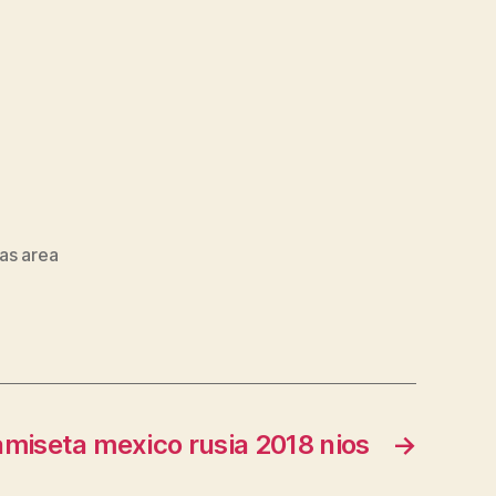
as area
amiseta mexico rusia 2018 nios
→