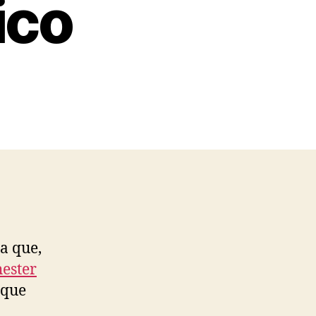
ico
la que,
ester
 que