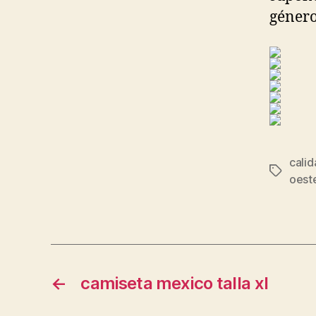
género
calid
Etiqueta
oest
←
camiseta mexico talla xl