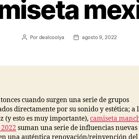
miseta mex
Por
dealcoolya
agosto 9, 2022
Autor
Fecha
de
de
la
la
entrada
entrada
ntonces cuando surgen una serie de grupos
ados directamente por su sonido y estética; a 
ez (y esto es muy importante),
camiseta manch
 2022
suman una serie de influencias nuevas
n una auténtica renovación/reinvención del