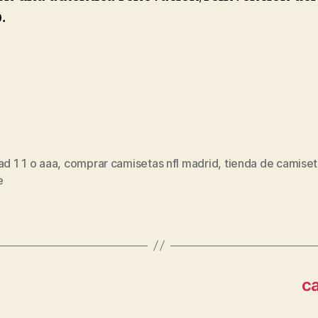
.
ad 1 1 o aaa
,
comprar camisetas nfl madrid
,
tienda de camiset
s
e
c