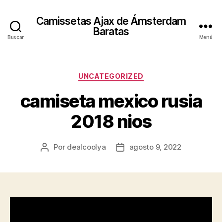
Camissetas Ajax de Ámsterdam
Baratas
Buscar
Menú
Categorías
UNCATEGORIZED
camiseta mexico rusia
2018 nios
Por
dealcoolya
agosto 9, 2022
Autor
Fecha
de
de
la
la
entrada
entrada