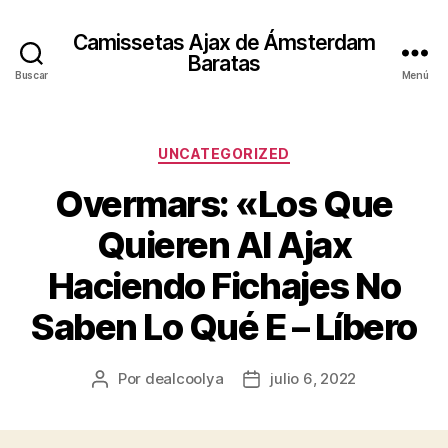
Camissetas Ajax de Ámsterdam
Baratas
Buscar
Menú
Categorías
UNCATEGORIZED
Overmars: «Los Que
Quieren Al Ajax
Haciendo Fichajes No
Saben Lo Qué E – Líbero
Por
dealcoolya
julio 6, 2022
Autor
Fecha
de
de
la
la
entrada
entrada