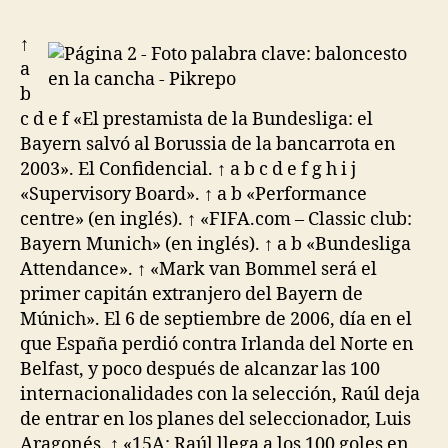
↑
a
b
c d e f «El prestamista de la Bundesliga: el
Bayern salvó al Borussia de la bancarrota en
2003». El Confidencial. ↑ a b c d e f g h i j
«Supervisory Board». ↑ a b «Performance
centre» (en inglés). ↑ «FIFA.com – Classic club:
Bayern Munich» (en inglés). ↑ a b «Bundesliga
Attendance». ↑ «Mark van Bommel será el
primer capitán extranjero del Bayern de
Múnich». El 6 de septiembre de 2006, día en el
que España perdió contra Irlanda del Norte en
Belfast, y poco después de alcanzar las 100
internacionalidades con la selección, Raúl deja
de entrar en los planes del seleccionador, Luis
Aragonés. ↑ «15A: Raúl llega a los 100 goles en