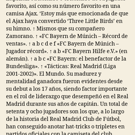
favorito, así como su número favorito en una
camisa Ajax. ‘Estoy más que emocionada de que
el Ajax haya convertido ‘Three Little Birds’ en
su himno. ↑ Mismos que su compañero
Zamorano. ↑ «FC Bayern de Múnich – Récord de
ventas». ↑ a b c d e f «FC Bayern de Múnich –
Jugador récord». ↑ a b «FC Bayern Hilfe e.V.» (en
alemán). ↑ a b c «FC Bayern: el benefactor de la
Bundesliga». ↑ «Tácticas: Real Madrid (Liga
2001-2002)». El Mundo. Su madurez y
mentalidad ganadora fueron evidentes desde
su debut a los 17 años, siendo factor importante
en el rol de liderazgo que desempeñó en el Real
Madrid durante sus años de capitán. Un total de
setenta y ocho jugadores son los que, a lo largo
de la historia del Real Madrid Club de Fútbol,
han conseguido anotar hat-tricks o tripletes en
partidos oficiales con la camiseta del club.