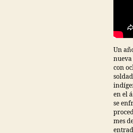
Un año
nueva 
con oc
soldad
indíge
en el 
se enf
proced
mes de
entrad