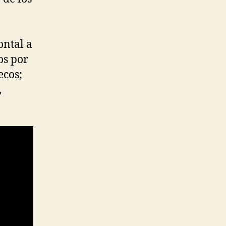
ontal a
os por
ecos;
,