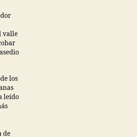
edor
 valle
cobar
 asedio
de los
janas
a leído
más
a de