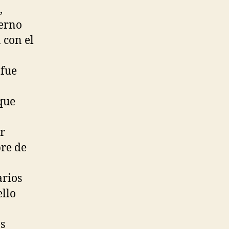
,
ierno
 con el
 fue
que
er
bre de
arios
ello
s