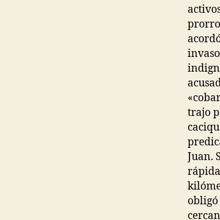
activo
prorro
acordó
invaso
indign
acusad
«cobar
trajo 
caciqu
predic
Juan. 
rápida
kilóme
obligó
cercan