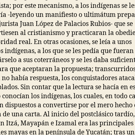
sta; por este mecanismo, a los indígenas se le
ía -leyendo un manifiesto o ultimátum prep
 jurista Juan López de Palacios Rubios- que se
tiesen al cristianismo y practicaran la obedi
oridad real. En otras ocasiones, se leía a unos
s indígenas, a los que se les pedía que fueran
árselo a sus coterráneos y se les daba suficien
ara que aceptaran la propuesta; transcurridos
si no había respuesta, los conquistadores atac
blados. Sin contar que la lectura se hacía en e
 conocían los indígenas, los cuales, en todo c
n dispuestos a convertirse por el mero hecho 
 de una carta. Al inicio del postclásico tardío,
n Itzá, Mayapán e Izamal era las principales
es mayas en la península de Yucatán; tras u