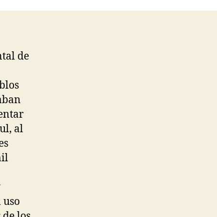
tal de
blos
taban
entar
ul, al
es
il
y
l uso
 de los