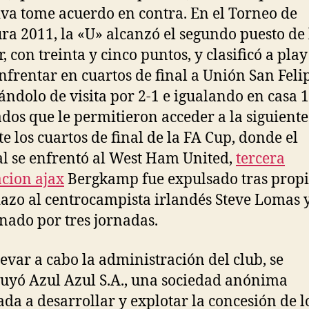
iva tome acuerdo en contra. En el Torneo de
ra 2011, la «U» alcanzó el segundo puesto de 
, con treinta y cinco puntos, y clasificó a play
nfrentar en cuartos de final a Unión San Feli
ándolo de visita por 2-1 e igualando en casa 1
ados que le permitieron acceder a la siguiente
e los cuartos de final de la FA Cup, donde el
l se enfrentó al West Ham United,
tercera
cion ajax
Bergkamp fue expulsado tras prop
azo al centrocampista irlandés Steve Lomas y
nado por tres jornadas.
levar a cabo la administración del club, se
tuyó Azul Azul S.A., una sociedad anónima
ada a desarrollar y explotar la concesión de l