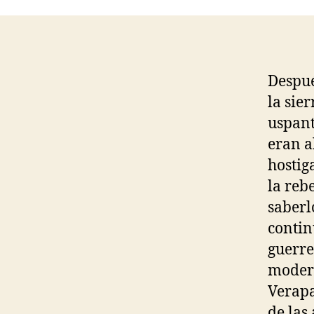
Despué
la sie
uspant
eran a
hostig
la reb
saberl
contin
guerre
modern
Verapa
de las