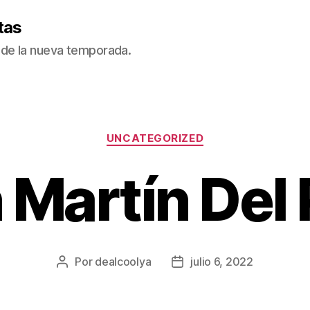
tas
de la nueva temporada.
Categorías
UNCATEGORIZED
 Martín Del 
Por
dealcoolya
julio 6, 2022
Autor
Fecha
de
de
la
la