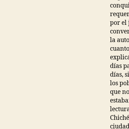
conqui
requer
por el
conver
la aut
cuanto
explic
días p
días, 
los po
que no
estaba
lectura
Chiché
ciudad