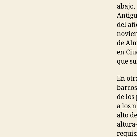
abajo,
Antigu
del añ
noviem
de Alm
en Ciu
que su
En otr
barcos
de los
a los 
alto d
altura
requis