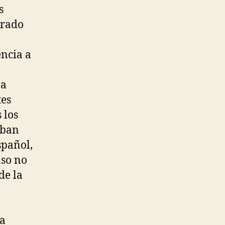
s
arado
encia a
 a
tes
 los
aban
spañol,
aso no
de la
na