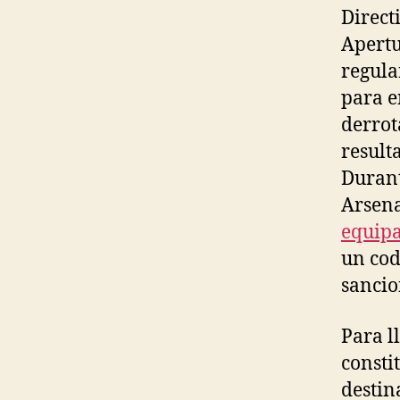
Direct
Apertu
regular
para e
derrot
result
Durant
Arsena
equipa
un cod
sancio
Para l
consti
destin