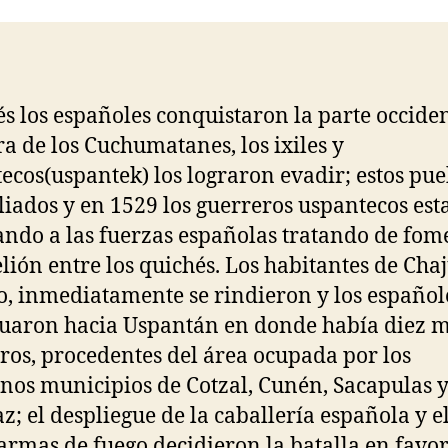
entrada
entrada
s los españoles conquistaron la parte occiden
rra de los Cuchumatanes, los ixiles y
ecos(uspantek) los lograron evadir; estos pue
liados y en 1529 los guerreros uspantecos es
ando a las fuerzas españolas tratando de fom
elión entre los quichés. Los habitantes de Chaj
o, inmediatamente se rindieron y los español
uaron hacia Uspantán en donde había diez m
ros, procedentes del área ocupada por los
os municipios de Cotzal, Cunén, Sacapulas 
z; el despliegue de la caballería española y e
 armas de fuego decidieron la batalla en favor