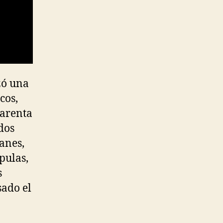
zó una
cos,
uarenta
dos
anes,
pulas,
s
sado el