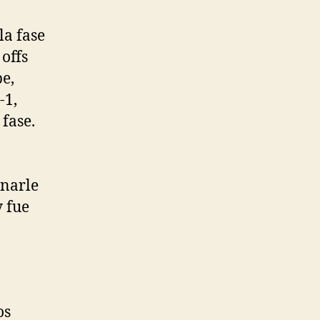
la fase
 offs
pe,
-1,
 fase.
inarle
 fue
os