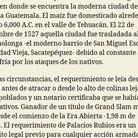
 en donde se encuentra la moderna ciudad de
a Guatemala. El maíz fue domesticado alred
o 6,000 A.C. en el valle de Tehuacán. El 22 de
bre de 1527 aquella ciudad fue trasladada al
olonga -el moderno barrio de San Miguel Es
dad Vieja, Sacatepéquez- debido al constante
fría por los ataques de los nativos.
as circunstancias, el requerimiento se leía des
 antes de atracar o desde lo alto de colinas le
 poblados y un notario certificaba que se habí
nativos. Ganador de un título de Grand Slam 
esde el comienzo de la Era Abierta -1,98 m de
-. El requerimiento de Palacios Rubios era un
ito legal previo para cualquier acción armad