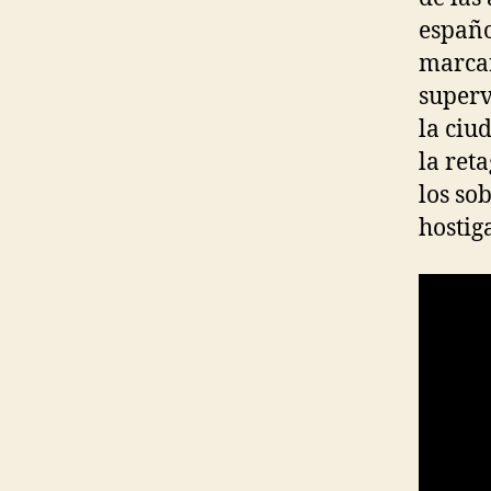
españ
marcar
superv
la ciu
la ret
los so
hostig