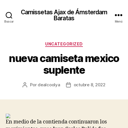
Camissetas Ajax de Ámsterdam
Baratas
Buscar
Menú
Categorías
UNCATEGORIZED
nueva camiseta mexico
suplente
Por
dealcoolya
octubre 8, 2022
Autor
Fecha
de
de
la
la
entrada
entrada
En medio de la contienda continuaron los