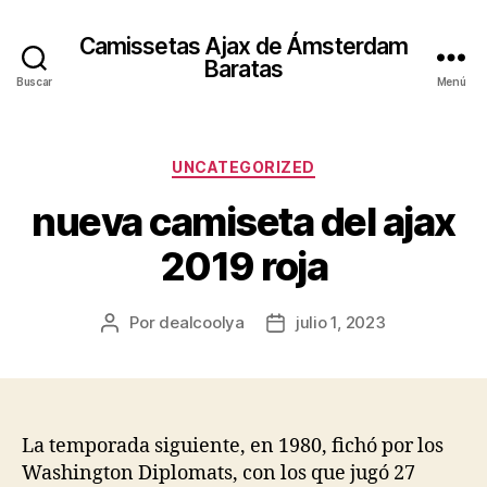
Camissetas Ajax de Ámsterdam
Baratas
Buscar
Menú
Categorías
UNCATEGORIZED
nueva camiseta del ajax
2019 roja
Por
dealcoolya
julio 1, 2023
Autor
Fecha
de
de
la
la
entrada
entrada
La temporada siguiente, en 1980, fichó por los
Washington Diplomats, con los que jugó 27