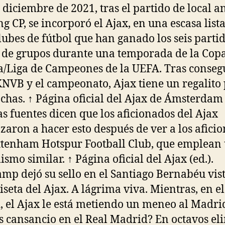
e diciembre de 2021, tras el partido de local an
ng CP, se incorporó el Ajax, en una escasa list
lubes de fútbol que han ganado los seis parti
e de grupos durante una temporada de la Cop
/Liga de Campeones de la UEFA. Tras consegu
NVB y el campeonato, Ajax tiene un regalito
nchas. ↑ Página oficial del Ajax de Ámsterdam 
s fuentes dicen que los aficionados del Ajax
aron a hacer esto después de ver a los afici
ttenham Hotspur Football Club, que emplean
ismo similar. ↑ Página oficial del Ajax (ed.).
mp dejó su sello en el Santiago Bernabéu vis
iseta del Ajax. A lágrima viva. Mientras, en el
, el Ajax le está metiendo un meneo al Madri
s cansancio en el Real Madrid? En octavos el