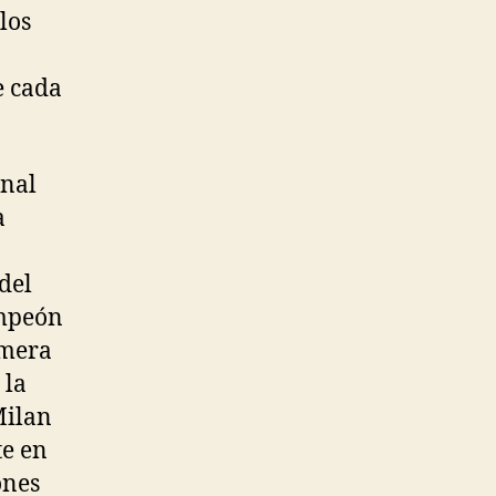
los
e cada
inal
a
del
ampeón
imera
 la
Milan
te en
ones