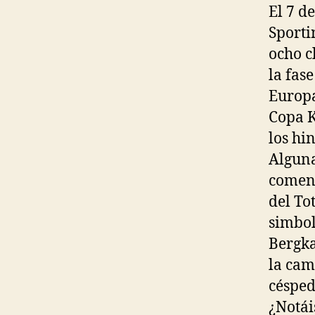
El 7 d
Sporti
ocho c
la fas
Europa
Copa K
los hi
Alguna
comenz
del To
simbol
Bergka
la cam
césped
¿Notái