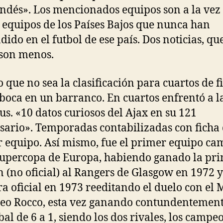
ndés». Los mencionados equipos son a la vez 
 equipos de los Países Bajos que nunca han
dido en el futbol de ese país. Dos noticias, qu
 son menos.
o que no sea la clasificación para cuartos de f
oca en un barranco. En cuartos enfrentó a l
us. «10 datos curiosos del Ajax en su 121
sario». Temporadas contabilizadas con ficha 
 equipo. Así mismo, fue el primer equipo c
Supercopa de Europa, habiendo ganado la pr
n (no oficial) al Rangers de Glasgow en 1972 y
a oficial en 1973 reeditando el duelo con el 
eo Rocco, esta vez ganando contundentemen
bal de 6 a 1, siendo los dos rivales, los campe