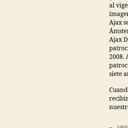
al vig
imagen
Ajax s
Ámster
Ajax D
patroc
2008.
patroc
siete a
Cuando
recibi
nuestr
camis