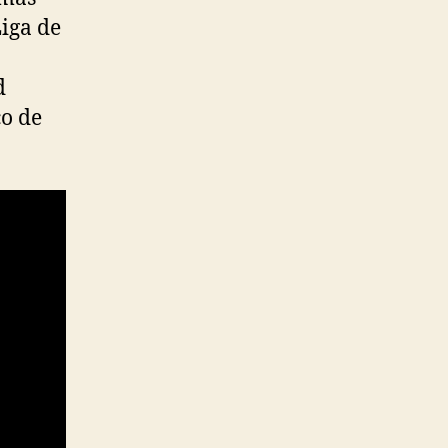
iga de
d
co de