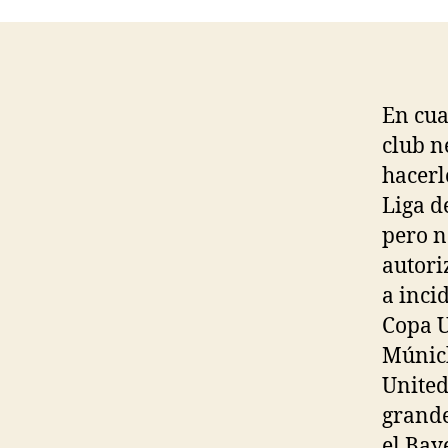
En cua
club n
hacerl
Liga d
pero n
autori
a inci
Copa U
Múnic
United
grande
el Bay