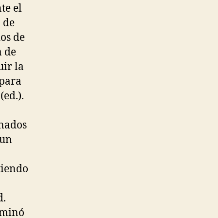
te el
a de
dos de
a de
ir la
 para
(ed.).
onados
 un
tiendo
d.
iminó