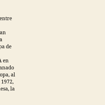
-entre
han
la
pa de
A en
 ganado
opa, al
 1972,
esa, la