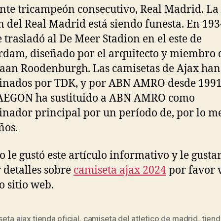
ente tricampeón consecutivo, Real Madrid. La
 del Real Madrid está siendo funesta. En 1934
e trasladó al De Meer Stadion en el este de
dam, diseñado por el arquitecto y miembro 
aan Roodenburgh. Las camisetas de Ajax han
inados por TDK, y por ABN AMRO desde 1991
 AEGON ha sustituido a ABN AMRO como
inador principal por un período de, por lo m
ños.
 le gustó este artículo informativo y le gusta
r detalles sobre
camiseta ajax 2024
por favor v
o sitio web.
eta ajax tienda oficial
,
camiseta del atletico de madrid
,
tiend