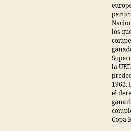
europe
partic
Nacion
los qu
compet
ganado
Superc
la UEF
predec
1962. 
el der
ganarl
comple
Copa K