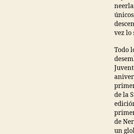
neerla
únicos
descen
vez lo
Todo l
desemb
Juvent
aniver
primer
de la 
edició
primer
de Ner
un glo