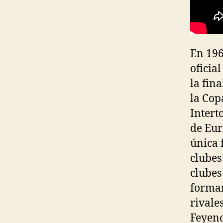
En 196
oficia
la fin
la Cop
Intert
de Eur
única 
clubes
clubes
forman
rivales
Feyeno