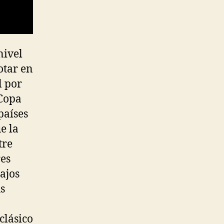
nivel
otar en
l por
 Copa
países
e la
tre
res
Bajos
us
clásico