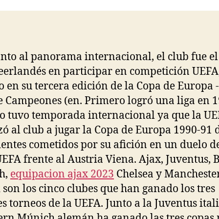
entrada
entrada
nto al panorama internacional, el club fue el
eerlandés en participar en competición UEFA,
o en su tercera edición de la Copa de Europa 
e Campeones (en. Primero logró una liga en 
o tuvo temporada internacional ya que la U
zó al club a jugar la Copa de Europa 1990-91 
dentes cometidos por su afición en un duelo de
EFA frente al Austria Viena. Ajax, Juventus,
h,
equipacion ajax 2023
Chelsea y Mancheste
 son los cinco clubes que han ganado los tres
s torneos de la UEFA. Junto a la Juventus ital
ern Múnich alemán ha ganado las tres copas