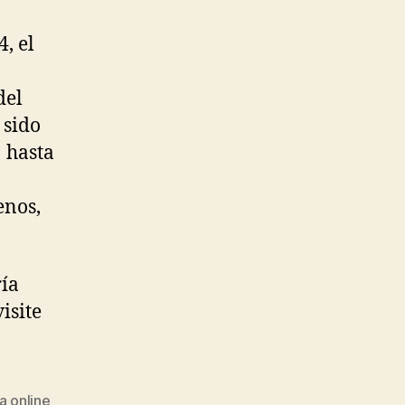
, el
del
 sido
 hasta
enos,
ría
isite
a online