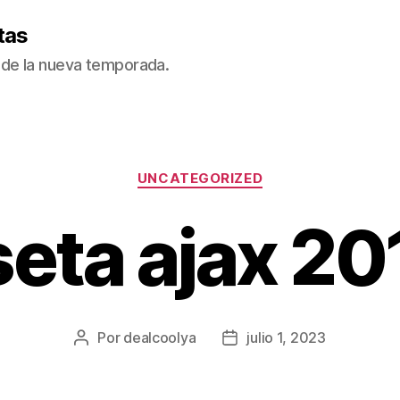
tas
de la nueva temporada.
Categorías
UNCATEGORIZED
eta ajax 2
Por
dealcoolya
julio 1, 2023
Autor
Fecha
de
de
la
la