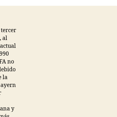
 tercer
 al
-actual
1990
EFA no
debido
 la
 Bayern
r
iana y
 más