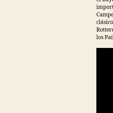
import
Campeo
clásic
Rotter
los Paí