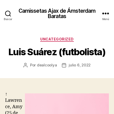
Camissetas Ajax de Ámsterdam
Baratas
Buscar
Menú
Categorías
UNCATEGORIZED
Luis Suárez (futbolista)
Por
dealcoolya
julio 6, 2022
Autor
Fecha
de
de
la
la
entrada
entrada
↑
Lawren
ce, Amy
(25 de