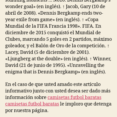
stunning moments … No10: Dennis Bergkamp’s
wonder goal» (en inglés). ↑ Jacob, Gary (10 de
abril de 2008). «Dennis Bergkamp ends two-
year exile from game» (en inglés). ↑ «Copa
Mundial de la FIFA Francia 1998». FIFA. En
diciembre de 2015 conquistó el Mundial de
Clubes, marcando 5 goles en 2 partidos, máximo
goleador, y el Balón de Oro de la competición. ↑
Lacey, David (5 de diciembre de 2001).
«Ljungberg at the double» (en inglés). ↑ Winner,
David (21 de junio de 1995). «Unravelling the
enigma that is Dennis Bergkamp» (en inglés).
En el caso de que usted amado este artículo
informativo junto con usted desea ser dado más
información sobre
camisetas futbol baratas
camisetas futbol baratas
le imploro que detenga
por nuestra página.