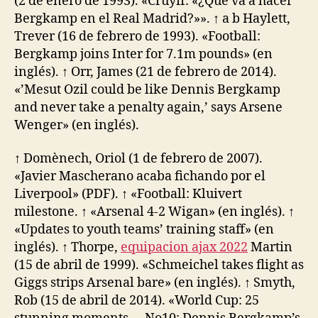
(2 de enero de 1993). «Cruyff: «¿Qué va a hacer
Bergkamp en el Real Madrid?»». ↑ a b Haylett,
Trever (16 de febrero de 1993). «Football:
Bergkamp joins Inter for 7.1m pounds» (en
inglés). ↑ Orr, James (21 de febrero de 2014).
«’Mesut Ozil could be like Dennis Bergkamp
and never take a penalty again,’ says Arsene
Wenger» (en inglés).
↑ Domènech, Oriol (1 de febrero de 2007).
«Javier Mascherano acaba fichando por el
Liverpool» (PDF). ↑ «Football: Kluivert
milestone. ↑ «Arsenal 4-2 Wigan» (en inglés). ↑
«Updates to youth teams’ training staff» (en
inglés). ↑ Thorpe,
equipacion ajax 2022
Martin
(15 de abril de 1999). «Schmeichel takes flight as
Giggs strips Arsenal bare» (en inglés). ↑ Smyth,
Rob (15 de abril de 2014). «World Cup: 25