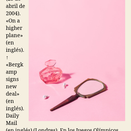
abril de
2004).
«On a
higher
plane»
(en
inglés).
↑
«Bergk
amp
signs
new
deal»
(en
inglés).
Daily
Mail
(en inglés) (Londres). En los Juegos Olímpicos