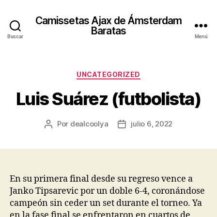
Camissetas Ajax de Ámsterdam
Baratas
Buscar
Menú
Categorías
UNCATEGORIZED
Luis Suárez (futbolista)
Por
dealcoolya
julio 6, 2022
Autor
Fecha
de
de
la
la
entrada
entrada
En su primera final desde su regreso vence a
Janko Tipsarevic por un doble 6-4, coronándose
campeón sin ceder un set durante el torneo. Ya
en la fase final se enfrentaron en cuartos de