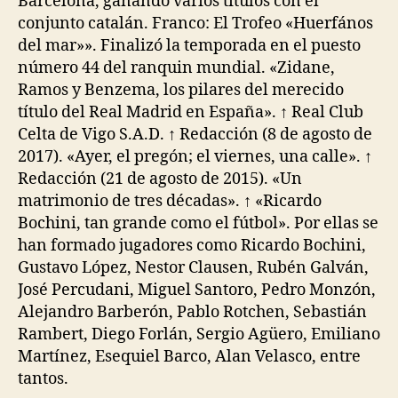
Barcelona, ganando varios títulos con el
conjunto catalán. Franco: El Trofeo «Huerfános
del mar»». Finalizó la temporada en el puesto
número 44 del ranquin mundial. «Zidane,
Ramos y Benzema, los pilares del merecido
título del Real Madrid en España». ↑ Real Club
Celta de Vigo S.A.D. ↑ Redacción (8 de agosto de
2017). «Ayer, el pregón; el viernes, una calle». ↑
Redacción (21 de agosto de 2015). «Un
matrimonio de tres décadas». ↑ «Ricardo
Bochini, tan grande como el fútbol». Por ellas se
han formado jugadores como Ricardo Bochini,
Gustavo López, Nestor Clausen, Rubén Galván,
José Percudani, Miguel Santoro, Pedro Monzón,
Alejandro Barberón, Pablo Rotchen, Sebastián
Rambert, Diego Forlán, Sergio Agüero, Emiliano
Martínez, Esequiel Barco, Alan Velasco, entre
tantos.