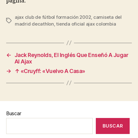
página.
ajax club de fútbol formación 2002
,
camiseta del
Etiquetas
madrid decathlon
,
tienda oficial ajax colombia
←
Jack Reynolds, El Inglés Que Enseñó A Jugar
Al Ajax
→
↑ «Cruyff: «Vuelvo A Casa»
Buscar
BUSCAR