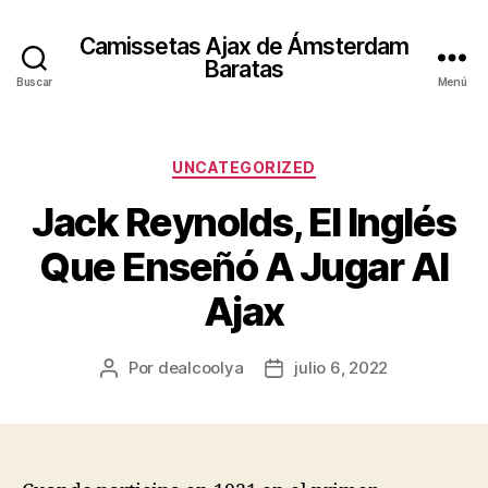
Camissetas Ajax de Ámsterdam
Baratas
Buscar
Menú
Categorías
UNCATEGORIZED
Jack Reynolds, El Inglés
Que Enseñó A Jugar Al
Ajax
Por
dealcoolya
julio 6, 2022
Autor
Fecha
de
de
la
la
entrada
entrada