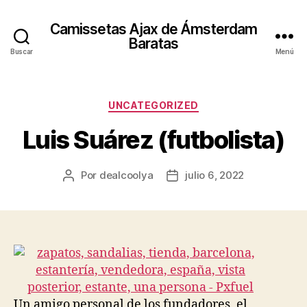
Camissetas Ajax de Ámsterdam
Baratas
Buscar
Menú
Categorías
UNCATEGORIZED
Luis Suárez (futbolista)
Por
dealcoolya
julio 6, 2022
Autor
Fecha
de
de
la
la
entrada
entrada
Un amigo personal de los fundadores, el