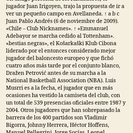
jugador Juan Irigoyen, trajo la propuesta de ir a
ver un pequeño campo en Avellaneda. ↑ a b c
Juan Pablo Andrés (6 de noviembre de 2009).
«Chile – Club Nicknames». ↑ «Emmanuel
Adebayor se marcha cedido al Tottenham».
«bestias negras», el Košarkaški Klub Cibona
liderado por el entonces considerado mejor
jugador del baloncesto europeo y que fichó
cuatro años más tarde por el conjunto blanco,
Dražen Petrović antes de su marcha a la
National Basketball Association (NBA). Luis
Musrri es a la fecha, el jugador que en más
ocasiones ha vestido la camiseta del club, con
un total de 539 presencias oficiales entre 1987 y
2004. Otros jugadores que han sobrepasado la
barrera de los 400 partidos son Vladimir
Bigorra, Johnny Herrera, Héctor Hoffens,
Manuel Pellegrini, Jorge Socías, Leonel