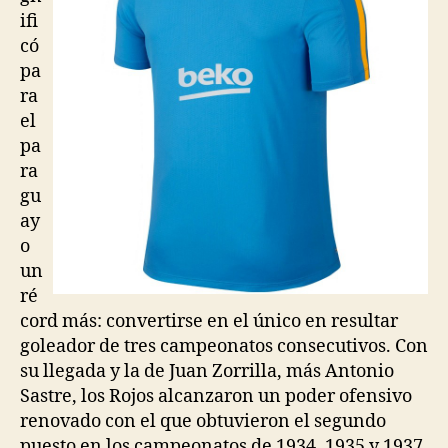
ifi
có
pa
ra
el
pa
ra
gu
ay
o
un
ré
cord más: convertirse en el único en resultar
goleador de tres campeonatos consecutivos. Con
su llegada y la de Juan Zorrilla, más Antonio
Sastre, los Rojos alcanzaron un poder ofensivo
renovado con el que obtuvieron el segundo
puesto en los campeonatos de 1934, 1935 y 1937.