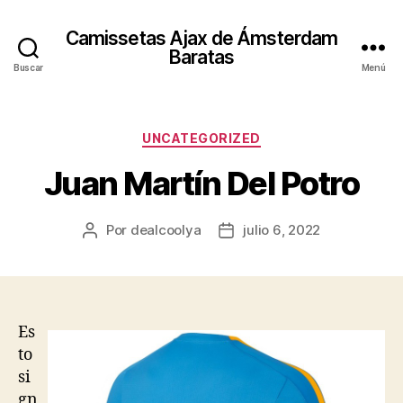
Camissetas Ajax de Ámsterdam
Baratas
Buscar
Menú
Categorías
UNCATEGORIZED
Juan Martín Del Potro
Por
dealcoolya
julio 6, 2022
Autor
Fecha
de
de
la
la
entrada
entrada
Es
to
si
gn