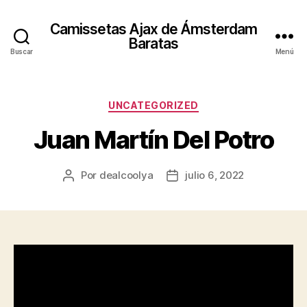
Camissetas Ajax de Ámsterdam
Baratas
Buscar
Menú
Categorías
UNCATEGORIZED
Juan Martín Del Potro
Por
dealcoolya
julio 6, 2022
Autor
Fecha
de
de
la
la
entrada
entrada