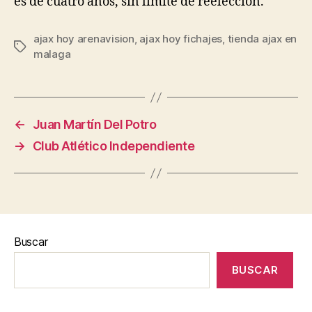
es de cuatro años, sin límite de reelección.
ajax hoy arenavision
,
ajax hoy fichajes
,
tienda ajax en
Etiquetas
malaga
←
Juan Martín Del Potro
→
Club Atlético Independiente
Buscar
BUSCAR