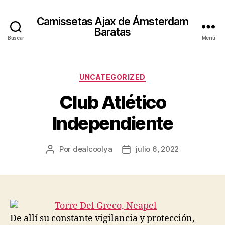
Camissetas Ajax de Ámsterdam
Baratas
Buscar
Menú
Categorías
UNCATEGORIZED
Club Atlético
Independiente
Por
dealcoolya
julio 6, 2022
Autor
Fecha
de
de
la
la
entrada
entrada
De allí su constante vigilancia y protección,