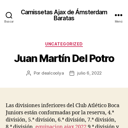
Camissetas Ajax de Ámsterdam
Baratas
Buscar
Menú
Categorías
UNCATEGORIZED
Juan Martín Del Potro
Por
dealcoolya
julio 6, 2022
Autor
Fecha
de
de
la
la
entrada
entrada
Las divisiones inferiores del Club Atlético Boca
Juniors están conformadas por la reserva, 4.ª
división, 5.ª división, 6.ª división, 7.ª división,
8.ª división,
equipacion ajax 2022
9.ª división y