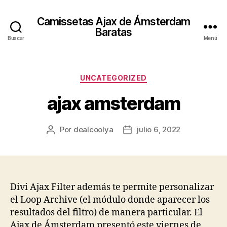
Camissetas Ajax de Ámsterdam
Baratas
Buscar
Menú
Categorías
UNCATEGORIZED
ajax amsterdam
Por
dealcoolya
julio 6, 2022
Autor
Fecha
de
de
la
la
entrada
entrada
Divi Ajax Filter además te permite personalizar
el Loop Archive (el módulo donde aparecer los
resultados del filtro) de manera particular. El
Ajax de Ámsterdam presentó este viernes de