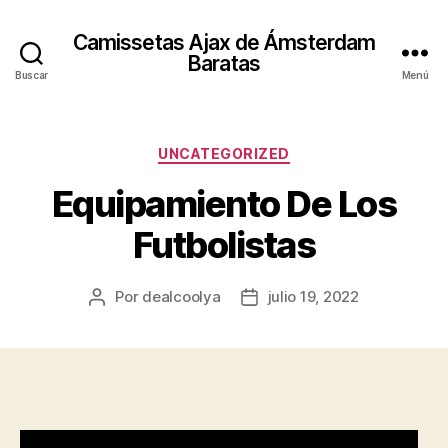
Camissetas Ajax de Ámsterdam
Baratas
Buscar
Menú
Categorías
UNCATEGORIZED
Equipamiento De Los
Futbolistas
Por
dealcoolya
julio 19, 2022
Autor
Fecha
de
de
la
la
entrada
entrada