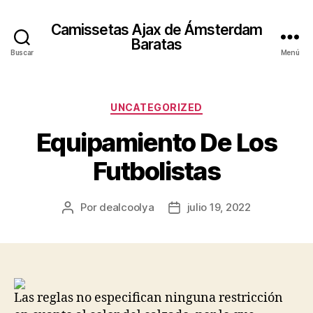
Camissetas Ajax de Ámsterdam
Baratas
Buscar
Menú
Categorías
UNCATEGORIZED
Equipamiento De Los
Futbolistas
Por
dealcoolya
julio 19, 2022
Autor
Fecha
de
de
la
la
entrada
entrada
Las reglas no especifican ninguna restricción