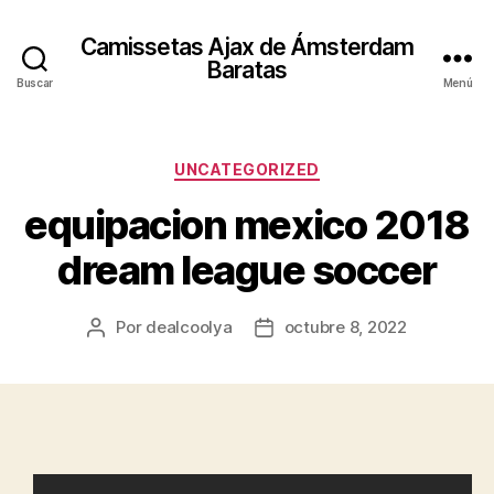
Camissetas Ajax de Ámsterdam
Baratas
Buscar
Menú
Categorías
UNCATEGORIZED
equipacion mexico 2018
dream league soccer
Por
dealcoolya
octubre 8, 2022
Autor
Fecha
de
de
la
la
entrada
entrada