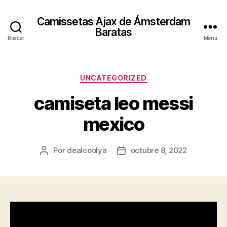
Camissetas Ajax de Ámsterdam
Baratas
Buscar
Menú
Categorías
UNCATEGORIZED
camiseta leo messi
mexico
Por
dealcoolya
octubre 8, 2022
Autor
Fecha
de
de
la
la
entrada
entrada