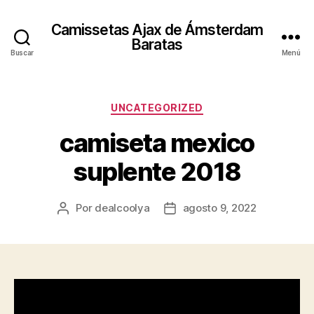
Camissetas Ajax de Ámsterdam
Baratas
Buscar
Menú
Categorías
UNCATEGORIZED
camiseta mexico
suplente 2018
Por
dealcoolya
agosto 9, 2022
Autor
Fecha
de
de
la
la
entrada
entrada