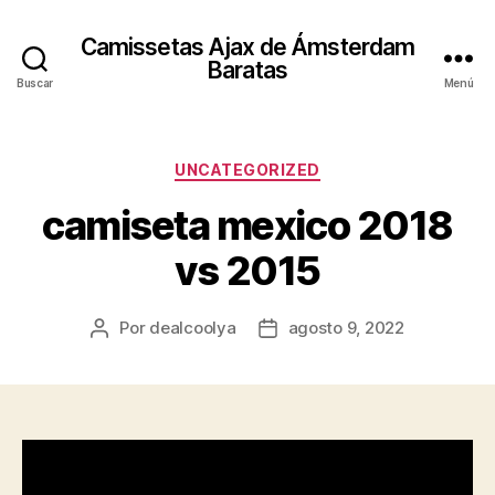
Camissetas Ajax de Ámsterdam
Baratas
Buscar
Menú
Categorías
UNCATEGORIZED
camiseta mexico 2018
vs 2015
Por
dealcoolya
agosto 9, 2022
Autor
Fecha
de
de
la
la
entrada
entrada