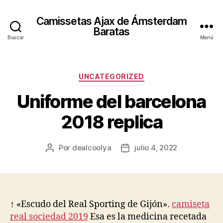
Camissetas Ajax de Ámsterdam
Baratas
Buscar
Menú
Categorías
UNCATEGORIZED
Uniforme del barcelona
2018 replica
Por
dealcoolya
julio 4, 2022
Autor
Fecha
de
de
la
la
entrada
entrada
↑ «Escudo del Real Sporting de Gijón».
camiseta
real sociedad 2019
Esa es la medicina recetada