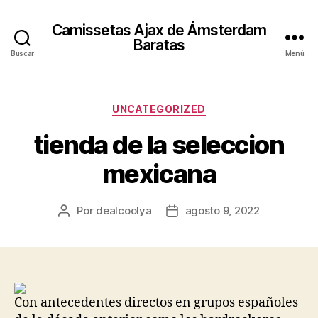
Camissetas Ajax de Ámsterdam
Baratas
Buscar
Menú
Categorías
UNCATEGORIZED
tienda de la seleccion
mexicana
Por
dealcoolya
agosto 9, 2022
Autor
Fecha
de
de
la
la
entrada
entrada
Con antecedentes directos en grupos españoles