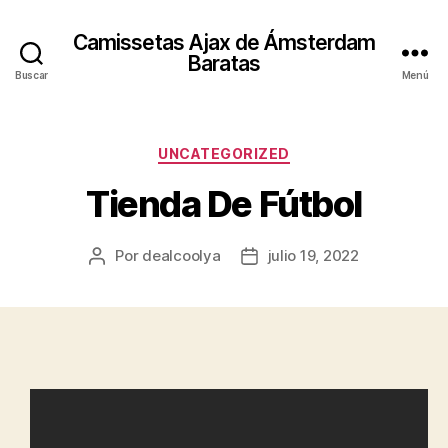
Camissetas Ajax de Ámsterdam
Baratas
Buscar
Menú
Categorías
UNCATEGORIZED
Tienda De Fútbol
Por
dealcoolya
julio 19, 2022
Autor
Fecha
de
de
la
la
entrada
entrada