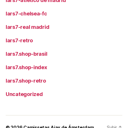
lars7-atletico de madrid
lars7-chelsea-fc
lars7-real madrid
lars7-retro
lars7.shop-brasil
lars7.shop-index
lars7.shop-retro
Uncategorized
© 2026
Camissetas Ajax de Ámsterdam
Subir
↑