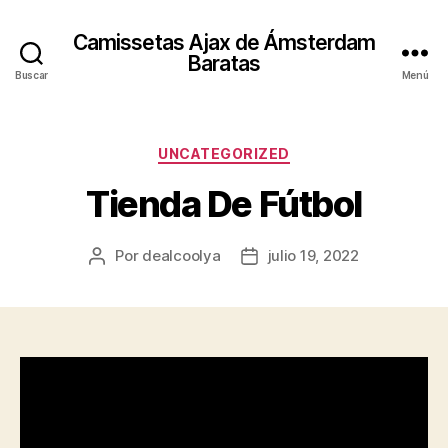
Camissetas Ajax de Ámsterdam
Baratas
Buscar
Menú
Categorías
UNCATEGORIZED
Tienda De Fútbol
Por
dealcoolya
julio 19, 2022
Autor
Fecha
de
de
la
la
entrada
entrada